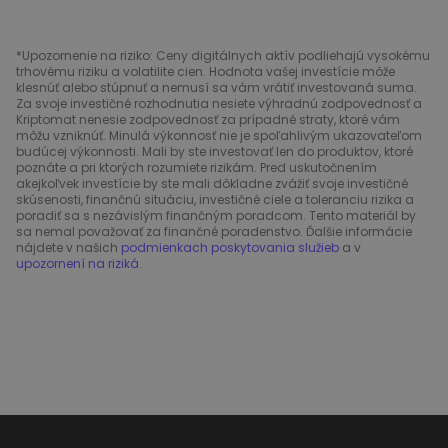
*Upozornenie na riziko: Ceny digitálnych aktív podliehajú vysokému
trhovému riziku a volatilite cien. Hodnota vašej investície môže
klesnúť alebo stúpnuť a nemusí sa vám vrátiť investovaná suma.
Za svoje investičné rozhodnutia nesiete výhradnú zodpovednosť a
Kriptomat nenesie zodpovednosť za prípadné straty, ktoré vám
môžu vzniknúť. Minulá výkonnosť nie je spoľahlivým ukazovateľom
budúcej výkonnosti. Mali by ste investovať len do produktov, ktoré
poznáte a pri ktorých rozumiete rizikám. Pred uskutočnením
akejkoľvek investície by ste mali dôkladne zvážiť svoje investičné
skúsenosti, finančnú situáciu, investičné ciele a toleranciu rizika a
poradiť sa s nezávislým finančným poradcom. Tento materiál by
sa nemal považovať za finančné poradenstvo. Ďalšie informácie
nájdete v našich
podmienkach poskytovania služieb
a v
upozornení na riziká
.