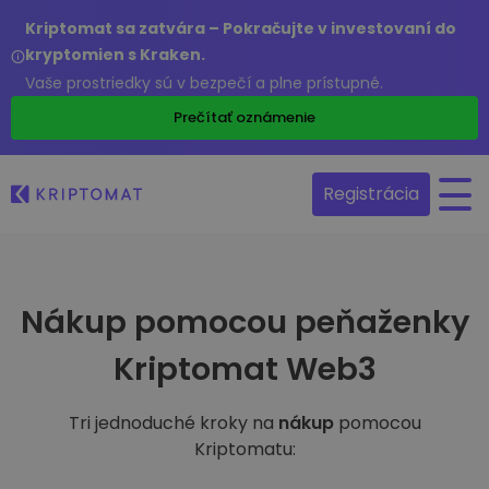
Kriptomat sa zatvára – Pokračujte v investovaní do
kryptomien s Kraken.
Vaše prostriedky sú v bezpečí a plne prístupné.
Prečítať oznámenie
Registrácia
Nákup pomocou peňaženky
Kriptomat Web3
Tri jednoduché kroky na
nákup
pomocou
Kriptomatu: