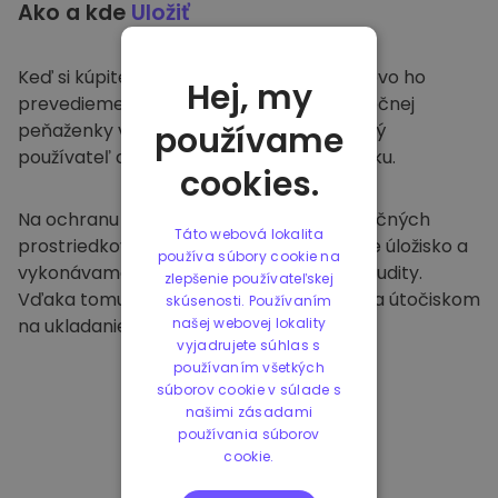
Ako a kde
Uložiť
Keď si kúpite na
Kriptomat
, bezproblémovo ho
Hej, my
prevedieme do vašej vyhradenej a bezpečnej
peňaženky v rámci našej platformy. Každý
používame
používateľ dostane individuálnu peňaženku.
cookies.
Na ochranu našich zákazníkov a ich finančných
Táto webová lokalita
prostriedkov ponúkame bezpečné offline úložisko a
používa súbory cookie na
vykonávame pravidelné bezpečnostné audity.
zlepšenie používateľskej
Vďaka tomuto prístupu je naša platforma útočiskom
skúsenosti. Používaním
na ukladanie a iných kryptomien.
našej webovej lokality
vyjadrujete súhlas s
používaním všetkých
súborov cookie v súlade s
našimi zásadami
používania súborov
cookie.