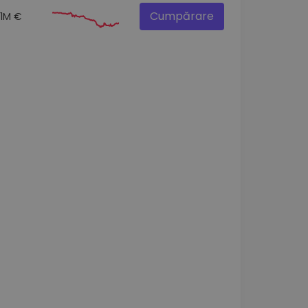
Cumpărare
.1M €