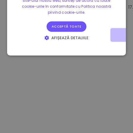
site-ului nostru web, sunteți de acord cu toate
cookie-urile în conformitate cu Politica noastră
0.083269000 €
+4.90%
3.3B €
17
privind cookie-urile.
ACCEPTĂ TOATE
AFIȘEAZĂ DETALIILE
STRICT NECESARE
DE PERFORMANȚĂ
DE TARGETARE
DE FUNCŢIONALITATE