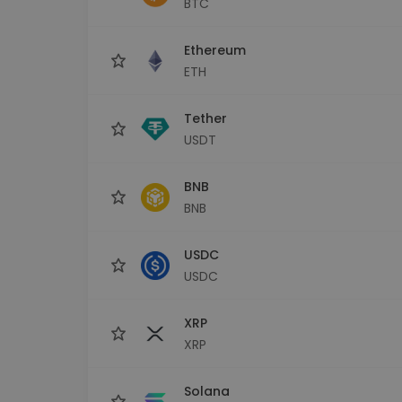
BTC
Explorator de investiții
Găsește-ți strategia cripto
Ethereum
ETH
Tether
USDT
BNB
BNB
USDC
USDC
XRP
XRP
Solana