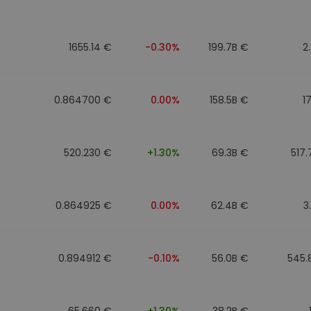
1655.14 €
-0.30%
199.7B €
2
0.864700 €
0.00%
158.5B €
1
520.230 €
+1.30%
69.3B €
517
0.864925 €
0.00%
62.4B €
3
0.894912 €
-0.10%
56.0B €
545.
65.660 €
+1.30%
38.2B €