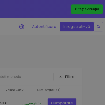
Citește anunțul
Autentificare
Înregistrați–vă
etoanele
Filtre
ță
Volum 24h
Graf. prețuri (7 z)
Cumpărare
.4B €