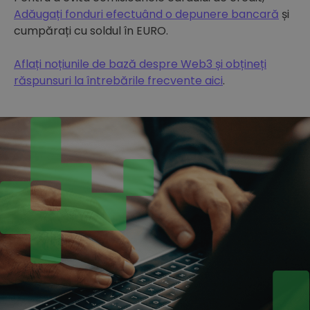
Adăugați fonduri efectuând o depunere bancară
și
cumpărați cu soldul în EURO.
Aflați noțiunile de bază despre Web3 și obțineți
răspunsuri la întrebările frecvente aici
.