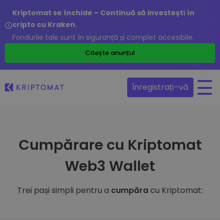
Kriptomat se închide – Continuă să investești în
cripto cu Kraken.
Fondurile tale sunt în siguranță și complet accesibile.
Citește anunțul
Înregistrați–vă
Cumpărare cu Kriptomat
Web3 Wallet
Trei pași simpli pentru a
cumpăra
cu Kriptomat: