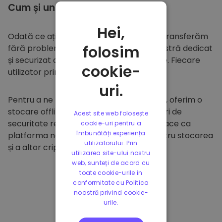
Cum și unde să
stocați
Hei,
Odată ce ați cumpărat pe
Kriptomat
, îl transferăm
folosim
fără probleme în portofelul dumneavoastră dedicat
și securizat din cadrul platformei noastre. Fiecare
cookie-
utilizator primește un portofel individual.
uri.
Pentru a ne proteja clienții și fondurile lor, oferim o
stocare offline sigură și efectuăm audituri de
Acest site web folosește
securitate regulate. Această abordare face ca
cookie-uri pentru a
îmbunătăți experiența
platforma noastră să fie un paradis pentru stocarea
utilizatorului. Prin
și a altor criptomonede.
utilizarea site-ului nostru
web, sunteți de acord cu
toate cookie-urile în
conformitate cu Politica
noastră privind cookie-
urile.