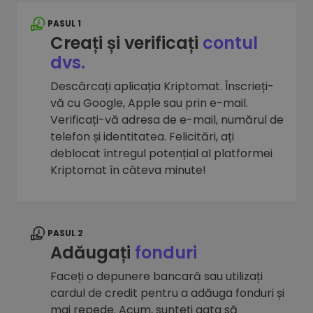
PASUL 1
Creați și verificați
contul
dvs.
Descărcați aplicația Kriptomat. Înscrieți-
vă cu Google, Apple sau prin e-mail.
Verificați-vă adresa de e-mail, numărul de
telefon și identitatea. Felicitări, ați
deblocat întregul potențial al platformei
Kriptomat în câteva minute!
PASUL 2
Adăugați
fonduri
Faceți o depunere bancară sau utilizați
cardul de credit pentru a adăuga fonduri și
mai repede. Acum, sunteți gata să