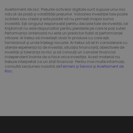
Avertisment de risc: Prețurile activelor digitale sunt supuse unui risc
ridicat de piață și volatilității prețurilor. Valoarea investiției tale poate
scădea sau crește și este posibil să nu primești înapoi suma
investită. Ești singurul responsabil pentru deciziile tale de investiții, iar
Kriptomat nu este răspunzător pentru pierderile pe care le poți suferi.
Performanța anterioară nu este un predictor fiabil al performanței
viitoare. Ar trebui să investești doar în produse cu care ești
familiarizat și unde înțelegi riscurile. Ar trebui să iei în considerare cu
atenție experiența ta de investiții, situația financiară, obiectivele de
investiții și toleranța la risc și să consulți un consilier financiar
independent înainte de a face orice investiție. Acest material nu
trebuie interpretat ca un sfat financiar. Pentru mai multe informații,
consultă secțiunea noastră de
Termeni și Servicii
și
Avertisment de
Risc
.