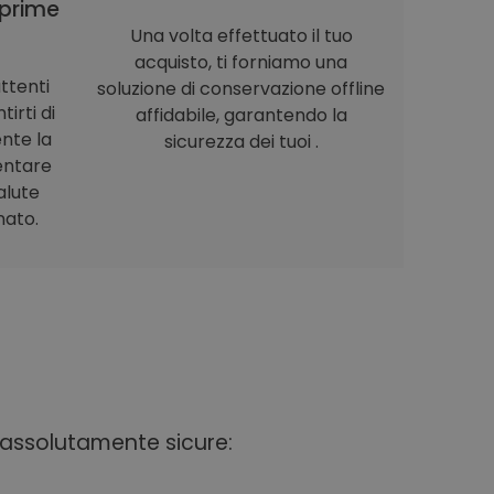
prime
Una volta effettuato il tuo
acquisto, ti forniamo una
ttenti
soluzione di conservazione offline
irti di
affidabile, garantendo la
nte la
sicurezza dei tuoi .
entare
alute
nato.
i assolutamente sicure: