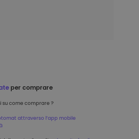
ate
per comprare
oni su come comprare ?
ptomat attraverso l’app mobile
tà