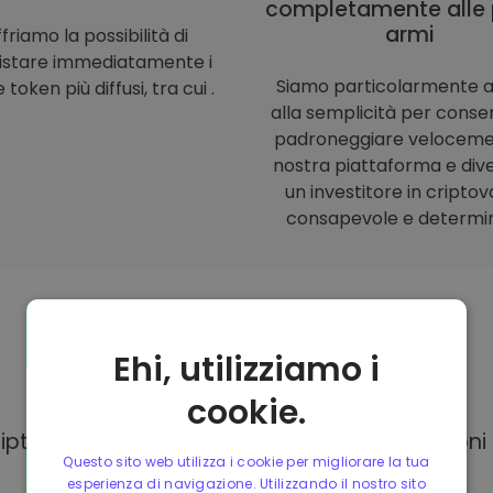
completamente alle 
armi
friamo la possibilità di
istare immediatamente i
Siamo particolarmente a
 token più diffusi, tra cui .
alla semplicità per consent
padroneggiare veloceme
nostra piattaforma e div
un investitore in criptov
consapevole e determi
Ehi, utilizziamo i
Modalità di
pagamento
cookie.
Kriptomat, hai a tua disposizione diverse opzion
Questo sito web utilizza i cookie per migliorare la tua
esperienza di navigazione. Utilizzando il nostro sito