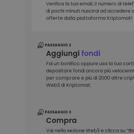
Verifica la tua email, il numero di telef
Scoperta investimenti
di pochi minuti riuscirai ad accedere a 
Trova la tua strategia cryp
offerte dalla piattaforma Kriptomat!
PASSAGGIO 2
Aggiungi
fondi
Fai un bonifico oppure usa la tua cart
depositare fondi ancora più veloceme
per comprare e più di 2000 altre crip
Web3 di Kriptomat.
PASSAGGIO 3
Compra
Vai nella sezione Web3 e clicca su “R