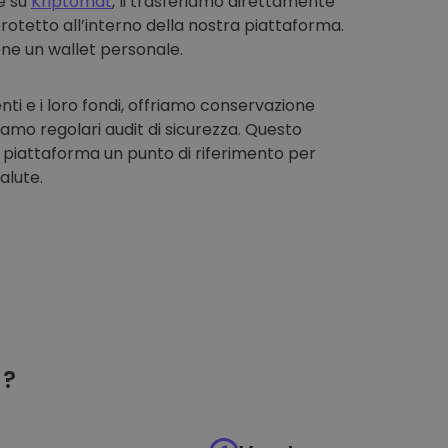
e su
Kriptomat
, li trasferiamo direttamente
rotetto all’interno della nostra piattaforma.
one un wallet personale.
enti e i loro fondi, offriamo conservazione
iamo regolari audit di sicurezza. Questo
 piattaforma un punto di riferimento per
alute.
?