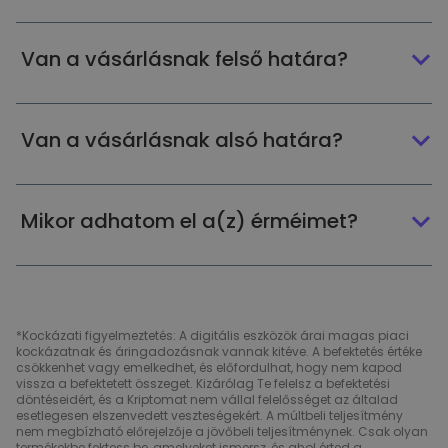
Van a vásárlásnak felső határa?
Van a vásárlásnak alsó határa?
Mikor adhatom el a(z) érméimet?
*Kockázati figyelmeztetés: A digitális eszközök árai magas piaci
kockázatnak és áringadozásnak vannak kitéve. A befektetés értéke
csökkenhet vagy emelkedhet, és előfordulhat, hogy nem kapod
vissza a befektetett összeget. Kizárólag Te felelsz a befektetési
döntéseidért, és a Kriptomat nem vállal felelősséget az általad
esetlegesen elszenvedett veszteségekért. A múltbeli teljesítmény
nem megbízható előrejelzője a jövőbeli teljesítménynek. Csak olyan
termékekbe fektess be, amelyeket ismersz, és ahol érted a