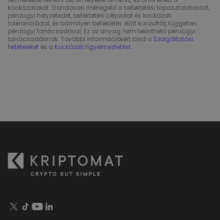
kockázatokat. Gondosan mérlegeld a befektetési tapasztalataidat,
pénzügyi helyzetedet, befektetési céljaidat és kockázati
toleranciádat, és bármilyen befektetés előtt konzultálj független
pénzügyi tanácsadóval. Ez az anyag nem tekinthető pénzügyi
tanácsadásnak. További információkért lásd a
Szolgáltatási
feltételeket
és a
Kockázati figyelmeztetést
.