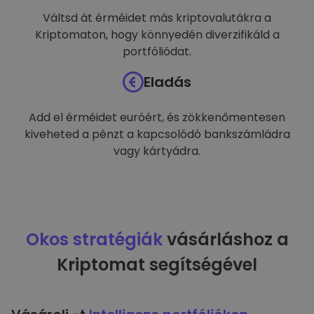
Váltsd át érméidet más kriptovalutákra a
Kriptomaton, hogy könnyedén diverzifikáld a
portfóliódat.
Eladás
Add el érméidet euróért, és zökkenőmentesen
kiveheted a pénzt a kapcsolódó bankszámládra
vagy kártyádra.
Okos stratégiák
vásárláshoz a
Kriptomat segítségével