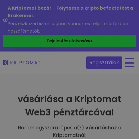
A Kriptomat bezár – Folytassa a kripto befektetést a
Krakennel.
Pénzeszközei biztonságban vannak és teljes mértékben
hozzáférhetők.
Bejelentés elolvasása
Regisztrálok
vásárlása a Kriptomat
Web3 pénztárcával
Három egyszerű lépés a(z)
vásárláshoz
a
Kriptomatnál: