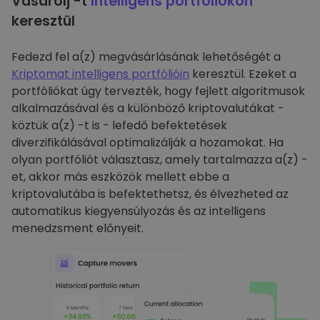
Vásárolj -t
Intelligens portfóliókon
keresztül
Fedezd fel a(z) megvásárlásának lehetőségét a
Kriptomat intelligens portfólióin
keresztül. Ezeket a
portfóliókat úgy tervezték, hogy fejlett algoritmusok
alkalmazásával és a különböző kriptovalutákat -
köztük a(z) -t is - lefedő befektetések
diverzifikálásával optimalizálják a hozamokat. Ha
olyan portfóliót választasz, amely tartalmazza a(z) -
et, akkor más eszközök mellett ebbe a
kriptovalutába is befektethetsz, és élvezheted az
automatikus kiegyensúlyozás és az intelligens
menedzsment előnyeit.