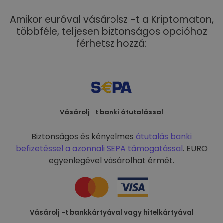
Amikor euróval vásárolsz -t a Kriptomaton,
többféle, teljesen biztonságos opcióhoz
férhetsz hozzá:
Vásárolj -t banki átutalással
Biztonságos és kényelmes
átutalás banki
befizetéssel a
azonnali SEPA támogatással
. EURO
egyenlegével vásárolhat érmét.
Vásárolj -t bankkártyával vagy hitelkártyával