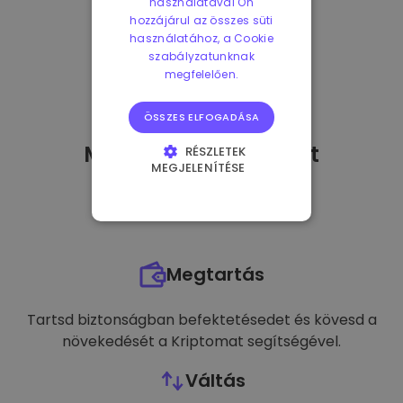
használatával Ön
hozzájárul az összes süti
használatához, a Cookie
szabályzatunknak
megfelelően.
ÖSSZES ELFOGADÁSA
Mit tehetek
miután
-t
RÉSZLETEK
MEGJELENÍTÉSE
vásároltam?
ELENGEDHETETLENÜL
SZÜKSÉGES
TELJESÍTMÉNY
Megtartás
CÉLZÁS
FUNKCIONALITÁS
Tartsd biztonságban befektetésedet és kövesd a
növekedését a Kriptomat segítségével.
Váltás