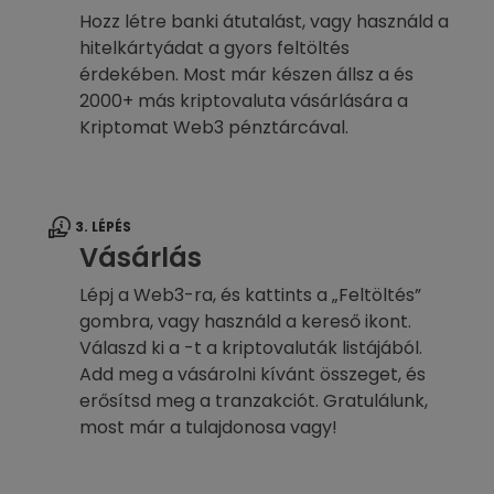
Hozz létre banki átutalást, vagy használd a
hitelkártyádat a gyors feltöltés
érdekében. Most már készen állsz a és
2000+ más kriptovaluta vásárlására a
Kriptomat Web3 pénztárcával.
3. LÉPÉS
Vásárlás
Lépj a Web3-ra, és kattints a „Feltöltés”
gombra, vagy használd a kereső ikont.
Válaszd ki a -t a kriptovaluták listájából.
Add meg a vásárolni kívánt összeget, és
erősítsd meg a tranzakciót. Gratulálunk,
most már a tulajdonosa vagy!