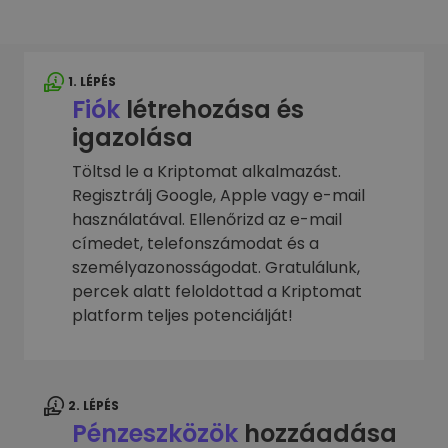
1. LÉPÉS
Fiók
létrehozása és
igazolása
Töltsd le a Kriptomat alkalmazást.
Regisztrálj Google, Apple vagy e-mail
használatával. Ellenőrizd az e-mail
címedet, telefonszámodat és a
személyazonosságodat. Gratulálunk,
percek alatt feloldottad a Kriptomat
platform teljes potenciálját!
2. LÉPÉS
Pénzeszközök
hozzáadása