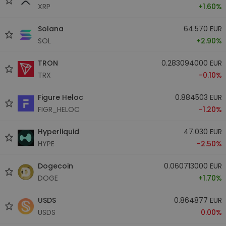
XRP
+1.60%
Solana
64.570 EUR
SOL
+2.90%
TRON
0.283094000 EUR
TRX
-0.10%
Figure Heloc
0.884503 EUR
FIGR_HELOC
-1.20%
Hyperliquid
47.030 EUR
HYPE
-2.50%
Dogecoin
0.060713000 EUR
DOGE
+1.70%
USDS
0.864877 EUR
USDS
0.00%