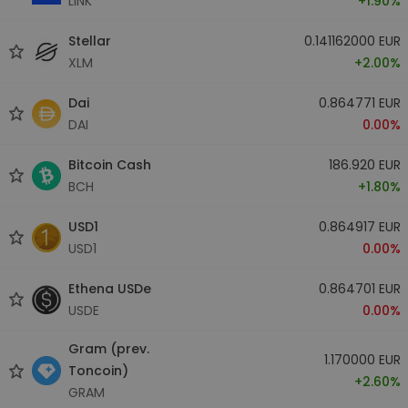
LINK
+1.90%
Stellar
0.141162000 EUR
XLM
+2.00%
Dai
0.864771 EUR
DAI
0.00%
Bitcoin Cash
186.920 EUR
BCH
+1.80%
USD1
0.864917 EUR
USD1
0.00%
Ethena USDe
0.864701 EUR
USDE
0.00%
Gram (prev.
1.170000 EUR
Toncoin)
+2.60%
GRAM