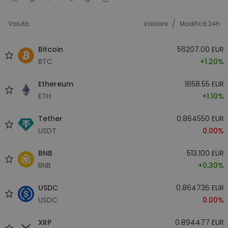
/
Valută
Valoare
Modifică 24h
Bitcoin
56207.00 EUR
BTC
+1.20%
Ethereum
1658.55 EUR
ETH
+1.10%
Tether
0.864550 EUR
USDT
0.00%
BNB
513.100 EUR
BNB
+0.30%
USDC
0.864736 EUR
USDC
0.00%
XRP
0.894477 EUR