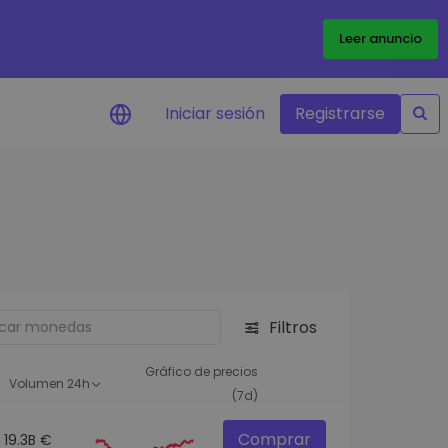
Leer anuncio
Iniciar sesión
Registrarse
ertas de precios
tualizaciones de precios a
empo real para tus tokens
voritos
plorar activos
scubre oportunidades de
Filtros
versión
álisis de cartera
Gráfico de precios
Volumen 24h
rspectiva inteligente para un
(7d)
ndimiento óptimo
Comprar
19.3B €