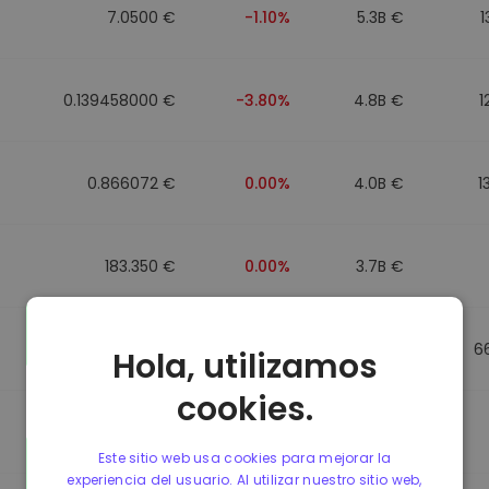
7.0500 €
-1.10%
5.3B €
1
0.139458000 €
-3.80%
4.8B €
1
0.866072 €
0.00%
4.0B €
1
183.350 €
0.00%
3.7B €
0.865650 €
0.00%
3.5B €
6
Hola, utilizamos
cookies.
0.087241000 €
-6.90%
3.4B €
Este sitio web usa cookies para mejorar la
experiencia del usuario. Al utilizar nuestro sitio web,