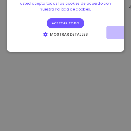
usted acepta todas las cookies de acuerdo con
0.865673 €
-0.10%
3.4B €
nuestra Política de cookies.
ACEPTAR TODO
MOSTRAR DETALLES
COOKIES ESTRICTAMENTE NECESARIAS
COOKIES DE RENDIMIENTO
COOKIES DE PREFERENCIAS
COOKIES DE FUNCIONALIDAD