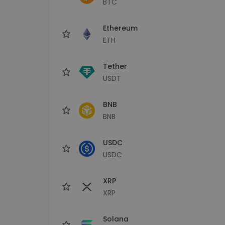
BTC
Monedero Kripto
Un monedero de cr
seguro y sencillo
Ethereum
Explorador de inv
ETH
Encuentra tu estrateg
Tether
USDT
BNB
BNB
USDC
USDC
XRP
XRP
Solana