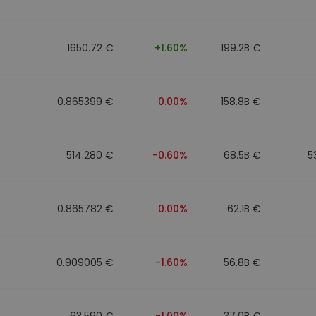
mat
iptomonedas
1650.72 €
+1.60%
199.2B €
ersiones
ia cripto
0.865399 €
0.00%
158.8B €
514.280 €
-0.60%
68.5B €
5
0.865782 €
0.00%
62.1B €
0.909005 €
-1.60%
56.8B €
63.590 €
-1.00%
37.0B €