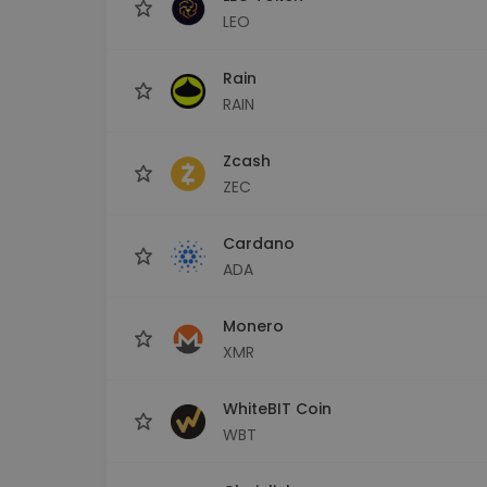
LEO
Rain
RAIN
Zcash
ZEC
Cardano
ADA
Monero
XMR
WhiteBIT Coin
WBT