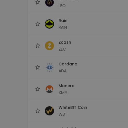
LEO
Rain
RAIN
Zcash
ZEC
Cardano
ADA
Monero
XMR
WhiteBIT Coin
WBT