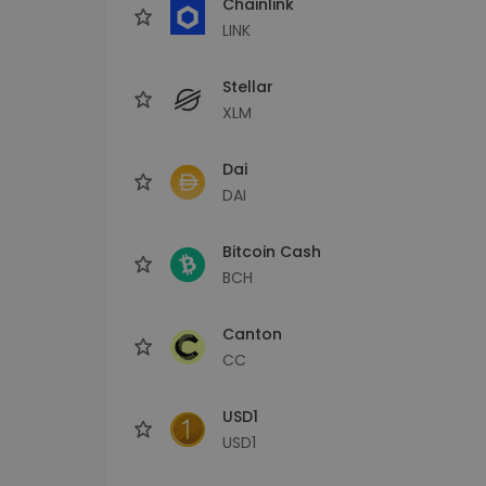
Chainlink
LINK
Stellar
XLM
Dai
DAI
Bitcoin Cash
BCH
Canton
CC
USD1
USD1