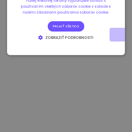
našej webovej lokality vyjadrujete súhlas s
používaním všetkých súborov cookie v súlade s
0.865215 €
0.00%
3.4B €
našimi zásadami používania súborov cookie.
PRIJAŤ VŠETKO
ZOBRAZIŤ PODROBNOSTI
NEVYHNUTNE POTREBNÉ
VÝKONNOSŤ
CIELENIE
FUNKCIE