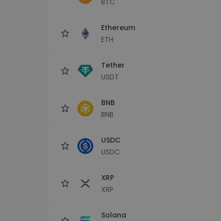
BTC
Investičný prieskumník
Nájdi svoju krypto stratégiu
Ethereum
ETH
Tether
USDT
BNB
BNB
USDC
USDC
XRP
XRP
Solana