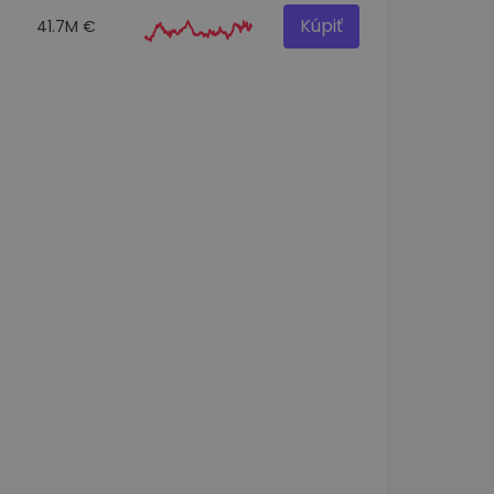
Kúpiť
41.7M €