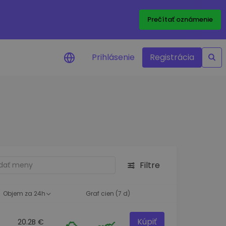
Prečítať oznámenie
Prihlásenie
Registrácia
a na cenu
 ceny vašich
kenov v reálnom
ktíva
Filtre
né príležitosti
fólia
oznatky pre optimálny
Objem za 24h
Graf cien (7 d)
Kúpiť
20.2B €