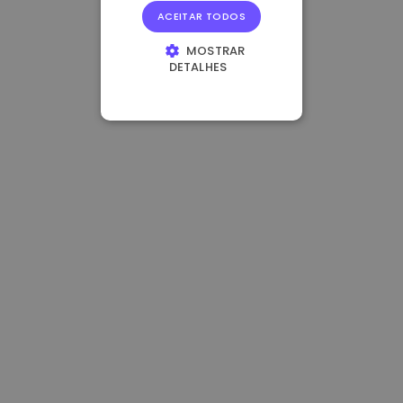
ACEITAR TODOS
MOSTRAR
DETALHES
ESTRITAMENTE
NECESSÁRIOS
DESEMPENHO
DIRECIONAMENTO
FUNCIONALIDADE