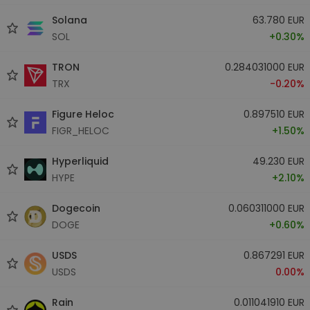
Solana
63.780 EUR
SOL
+0.30%
TRON
0.284031000 EUR
TRX
-0.20%
Figure Heloc
0.897510 EUR
FIGR_HELOC
+1.50%
Hyperliquid
49.230 EUR
HYPE
+2.10%
Dogecoin
0.060311000 EUR
DOGE
+0.60%
USDS
0.867291 EUR
USDS
0.00%
Rain
0.011041910 EUR