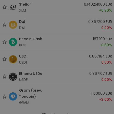
Stellar
0.140251000 EUR
XLM
+0.80%
Dai
0.867209 EUR
DAI
0.00%
Bitcoin Cash
187.190 EUR
BCH
+1.60%
USD1
0.867184 EUR
USD1
0.00%
Ethena USDe
0.867107 EUR
USDE
0.00%
Gram (prev.
1.160000 EUR
Toncoin)
-3.00%
GRAM