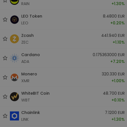
RAIN
+1.30%
LEO Token
8.4800 EUR
LEO
+0.20%
Zcash
441.940 EUR
ZEC
+1.10%
Cardano
0.175363000 EUR
ADA
+7.20%
Monero
320.330 EUR
XMR
+1.00%
WhiteBIT Coin
48.700 EUR
WBT
+0.10%
Chainlink
7.1200 EUR
LINK
+1.30%