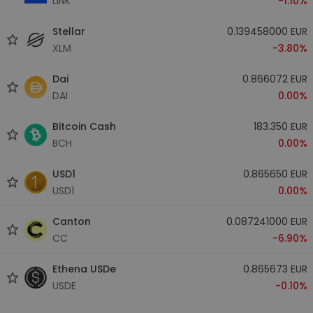
LINK
-1.10%
Stellar
0.139458000 EUR
XLM
-3.80%
Dai
0.866072 EUR
DAI
0.00%
Bitcoin Cash
183.350 EUR
BCH
0.00%
USD1
0.865650 EUR
USD1
0.00%
Canton
0.087241000 EUR
CC
-6.90%
Ethena USDe
0.865673 EUR
USDE
-0.10%