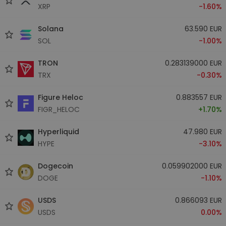
XRP
-1.60%
Solana
63.590 EUR
SOL
-1.00%
TRON
0.283139000 EUR
TRX
-0.30%
Figure Heloc
0.883557 EUR
FIGR_HELOC
+1.70%
Hyperliquid
47.980 EUR
HYPE
-3.10%
Dogecoin
0.059902000 EUR
DOGE
-1.10%
USDS
0.866093 EUR
USDS
0.00%