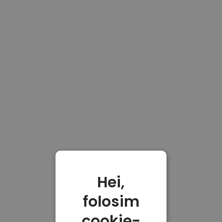
Hei,
folosim
cookie-