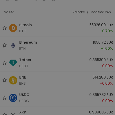
/
Valută
Valoare
Modifică 24h
Bitcoin
55926.00 EUR
BTC
+0.70%
Ethereum
1650.72 EUR
ETH
+1.60%
Tether
0.865399 EUR
USDT
0.00%
BNB
514.280 EUR
BNB
-0.60%
USDC
0.865782 EUR
USDC
0.00%
XRP
0.909005 EUR