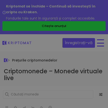
Kriptomat se închide – Continuă să investești în
cripto cu Kraken.
Fondurile tale sunt în siguranță și complet accesibile.
Citește anunțul
Înregistrați–vă
Prețurile criptomonedelor
Criptomonede – Monede virtuale
live