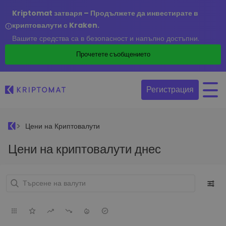
Kriptomat затваря – Продължете да инвестирате в
криптовалути с Kraken.
Вашите средства са в безопасност и напълно достъпни.
Прочетете съобщението
Регистрация
Цени на Криптовалути
Цени на криптовалути днес