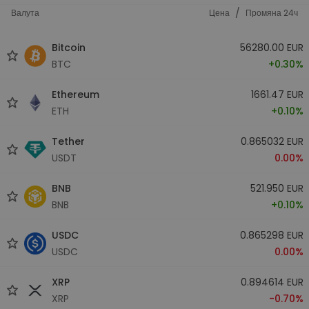
/
Валута
Цена
Промяна 24ч
Bitcoin
56280.00 EUR
BTC
+0.30%
Ethereum
1661.47 EUR
ETH
+0.10%
Tether
0.865032 EUR
USDT
0.00%
BNB
521.950 EUR
BNB
+0.10%
USDC
0.865298 EUR
USDC
0.00%
XRP
0.894614 EUR
XRP
-0.70%