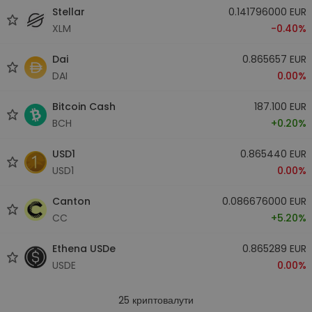
Stellar
0.141796000 EUR
XLM
-0.40%
Dai
0.865657 EUR
DAI
0.00%
Bitcoin Cash
187.100 EUR
BCH
+0.20%
USD1
0.865440 EUR
USD1
0.00%
Canton
0.086676000 EUR
CC
+5.20%
Ethena USDe
0.865289 EUR
USDE
0.00%
25
криптовалути