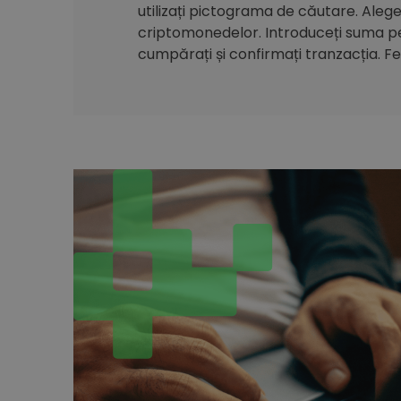
utilizați pictograma de căutare. Alegeți
criptomonedelor. Introduceți suma pe 
cumpărați și confirmați tranzacția. Feli