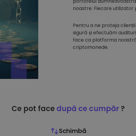
portofelul dumneavoastră d
noastre. Fiecare utilizator
Pentru a ne proteja clienții
sigură și efectuăm auditur
face ca platforma noastră 
criptomonede.
Ce pot face
după ce cumpăr
?
Schimbă