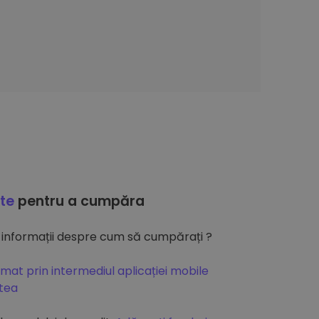
ate
pentru a cumpăra
 informații despre cum să cumpărați ?
mat prin intermediul aplicației mobile
atea