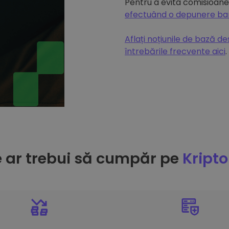
Pentru a evita comisioanel
efectuând o depunere b
Aflați noțiunile de bază d
întrebările frecvente aici
.
e ar trebui să cumpăr pe
Kript