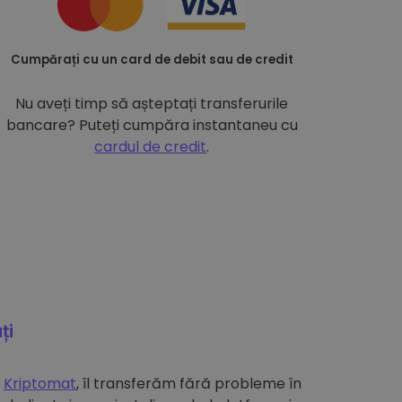
Cumpărați cu un card de debit sau de credit
Nu aveți timp să așteptați transferurile
bancare? Puteți cumpăra instantaneu cu
cardul de credit
.
ți
e
Kriptomat
, îl transferăm fără probleme în