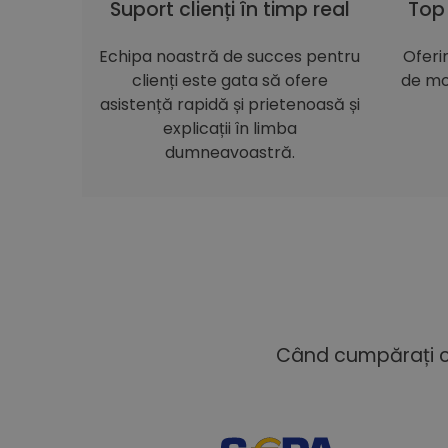
Suport clienți în timp real
Top
Echipa noastră de succes pentru
Oferi
clienți este gata să ofere
de mo
asistență rapidă și prietenoasă și
explicații în limba
dumneavoastră.
Când cumpărați cu 