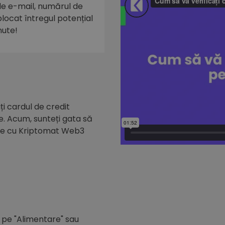
 de e-mail, numărul de
eblocat întregul potențial
nute!
i cardul de credit
e. Acum, sunteți gata să
de cu Kriptomat Web3
c pe "Alimentare" sau