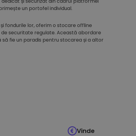
edicat și securizat din cadrul platformei
 primește un portofel individual.
 și fondurile lor, oferim o stocare offline
i de securitate regulate. Această abordare
să fie un paradis pentru stocarea și a altor
Vinde