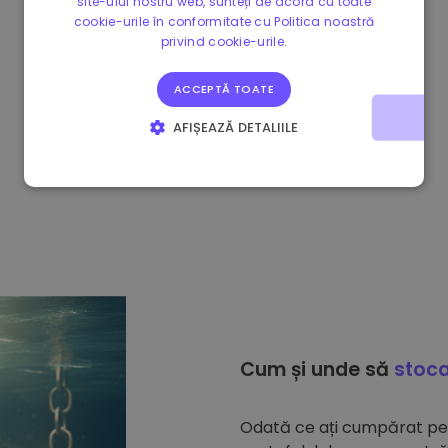
site-ului nostru web, sunteți de acord cu toate
cookie-urile în conformitate cu Politica noastră
privind cookie-urile.
ACCEPTĂ TOATE
AFIȘEAZĂ DETALIILE
STRICT NECESARE
DE PERFORMANȚĂ
DE TARGETARE
DE FUNCŢIONALITATE
Cum și unde să
stoca
Odată ce ați cumpărat p