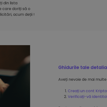
 din lista
care doriți să o
citări, acum deții !
Ghidurile tale detali
Aveți nevoie de mai multe
Creați un cont Kripto
Verificați-vă identit