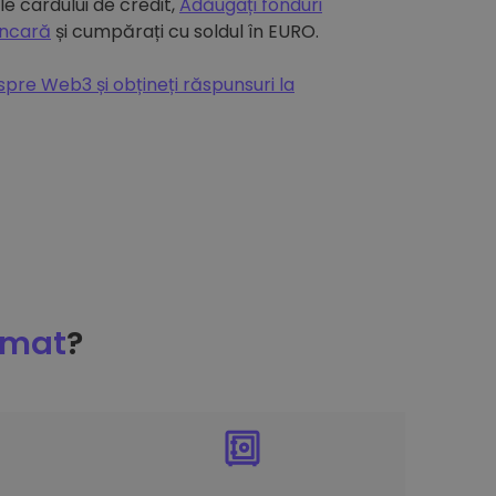
e cardului de credit,
Adăugați fonduri
ancară
și cumpărați cu soldul în EURO.
espre Web3 și obțineți răspunsuri la
omat
?