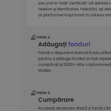
sau prin e-mail. Verificați-vă adresa
Explorator de investiții
telefon și identitatea. Felicitări, ați d
Găsește-ți strategia cripto
al platformei Kriptomat în câteva mi
PASUL 2
Adăugați
fonduri
Faceți o depunere bancară sau utilizaț
pentru a adăuga fonduri și mai reped
cumpărați și 2000+ alte criptomone
Wallet.
PASUL 3
Cumpărare
Accesați secțiunea Web3 și faceți cli