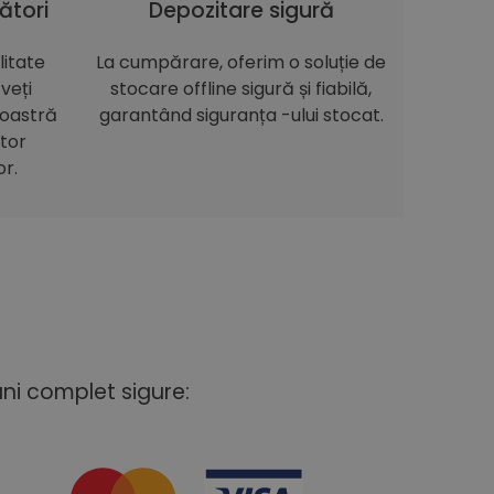
ători
Depozitare sigură
itate
La cumpărare, oferim o soluție de
veți
stocare offline sigură și fiabilă,
noastră
garantând siguranța -ului stocat.
itor
or.
uni complet sigure: