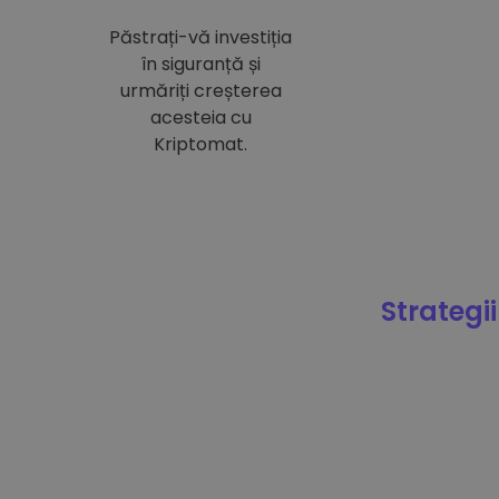
Păstrați-vă investiția
în siguranță și
urmăriți creșterea
acesteia cu
Kriptomat.
Strategii