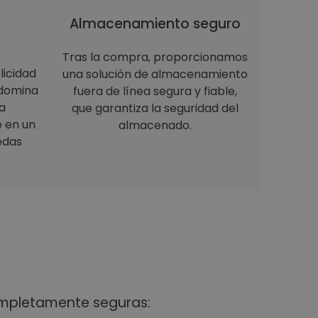
Almacenamiento seguro
Tras la compra, proporcionamos
licidad
una solución de almacenamiento
 domina
fuera de línea segura y fiable,
a
que garantiza la seguridad del
e en un
almacenado.
edas
ompletamente seguras: