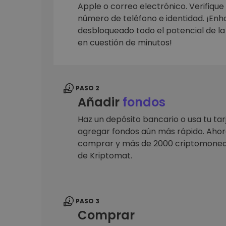
Monedero Kripto
Apple o correo electrónico. Verifique
Un monedero de cr
número de teléfono e identidad. ¡En
seguro y sencillo
desbloqueado todo el potencial de l
Explorador de inv
en cuestión de minutos!
Encuentra tu estrateg
PASO 2
Añadir
fondos
Haz un depósito bancario o usa tu tar
agregar fondos aún más rápido. Ahora
comprar y más de 2000 criptomoned
de Kriptomat.
PASO 3
Comprar