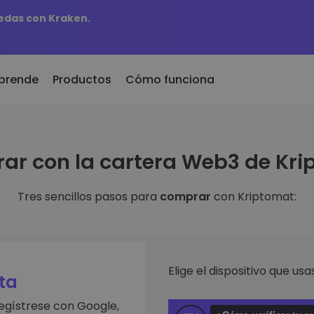
edas con Kraken.
prende
Productos
Cómo funciona
r
KriptoEarn
Al
ar con la cartera Web3 de Kri
dos recientemente
Gana recompensas con tus
Ac
 recién añadidos a
criptomonedas
ti
mat
fa
Tres sencillos pasos para
comprar
con Kriptomat:
Bóveda
biera comprado 100€
Ex
Ahorra criptomonedas para tu
futuro
De
aldría
es de
in
Compra recurrente
An
Inversiones programadas
Elige el dispositivo que usas
ntes
regularmente (DCA)
Pe
ta
 de invertir en
re
egístrese con Google,