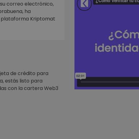
mat
 su correo electrónico,
iptomonedas
horabuena, ha
a plataforma Kriptomat
ersiones
ia cripto
jeta de crédito para
, estás listo para
as con la cartera Web3