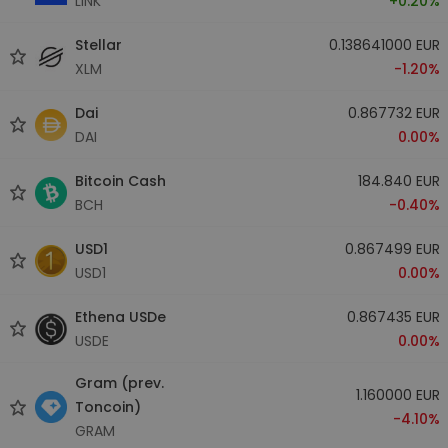
LINK
+0.20%
Stellar
0.138641000 EUR
XLM
-1.20%
Dai
0.867732 EUR
DAI
0.00%
Bitcoin Cash
184.840 EUR
BCH
-0.40%
USD1
0.867499 EUR
USD1
0.00%
Ethena USDe
0.867435 EUR
USDE
0.00%
Gram (prev.
1.160000 EUR
Toncoin)
-4.10%
GRAM