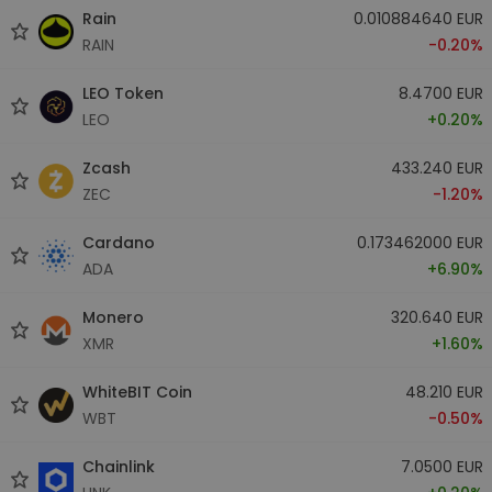
Rain
0.010884640 EUR
RAIN
-0.20%
LEO Token
8.4700 EUR
LEO
+0.20%
Zcash
433.240 EUR
ZEC
-1.20%
Cardano
0.173462000 EUR
ADA
+6.90%
Monero
320.640 EUR
XMR
+1.60%
WhiteBIT Coin
48.210 EUR
WBT
-0.50%
Chainlink
7.0500 EUR