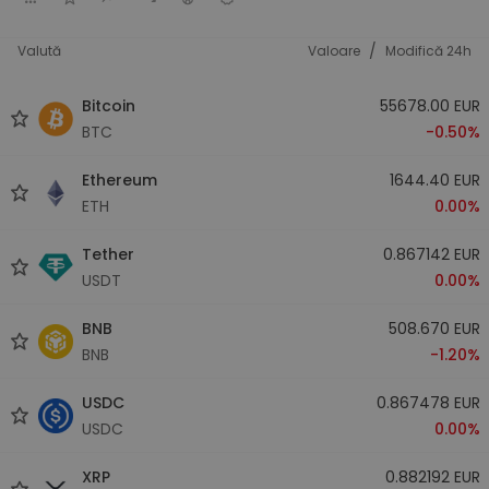
/
Valută
Valoare
Modifică 24h
Bitcoin
55678.00 EUR
BTC
-0.50%
Ethereum
1644.40 EUR
ETH
0.00%
Tether
0.867142 EUR
USDT
0.00%
BNB
508.670 EUR
BNB
-1.20%
USDC
0.867478 EUR
USDC
0.00%
XRP
0.882192 EUR