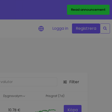
Read announcement
Logga in
Registrera
rm
eringar i realtid för dina
nt
 tillgångar
nvesteringsmöjligheter
Filter
analys
ikter för optimal
a
Dygnsvolym
Prisgraf (7d)
Köpa
10.7B €