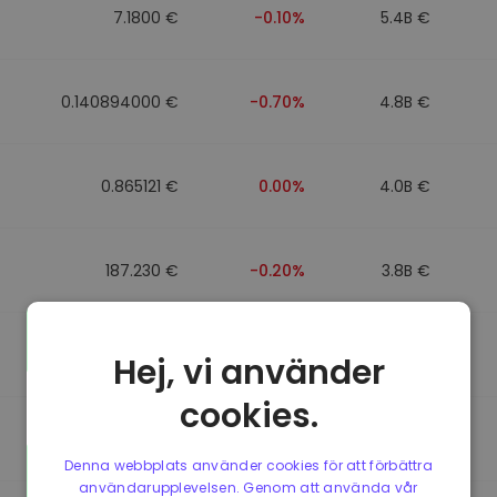
7.1800 €
-0.10%
5.4B €
0.140894000 €
-0.70%
4.8B €
0.865121 €
0.00%
4.0B €
187.230 €
-0.20%
3.8B €
0.864947 €
0.00%
3.5B €
Hej, vi använder
cookies.
0.864977 €
0.00%
3.4B €
Denna webbplats använder cookies för att förbättra
användarupplevelsen. Genom att använda vår