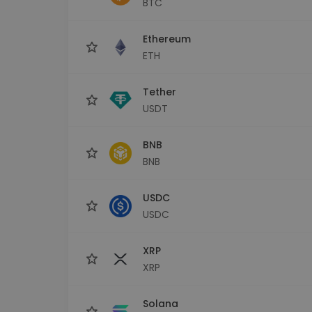
BTC
Investeringsutforskare
Hitta din kryptostrategi
Ethereum
ETH
Tether
USDT
BNB
BNB
USDC
USDC
XRP
XRP
Solana