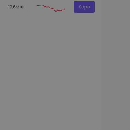
Köpa
19.6M €