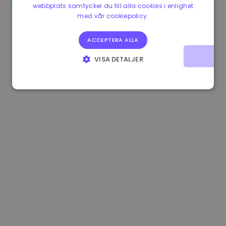
webbplats samtycker du till alla cookies i enlighet
0.084060000 €
+6.10%
3.3B €
med vår cookiepolicy.
ACCEPTERA ALLA
VISA DETALJER
STRIKT NÖDVÄNDIGT
PRESTANDA
INRIKTNING
FUNKTIONER