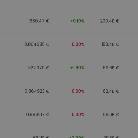
n
1660.47 €
+0.10%
200.4B €
0.864685 €
0.00%
158.4B €
522.370 €
+1.60%
69.6B €
0.864923 €
0.00%
62.4B €
0.896217 €
0.00%
56.0B €
66.110 €
+2.00%
38.5B €