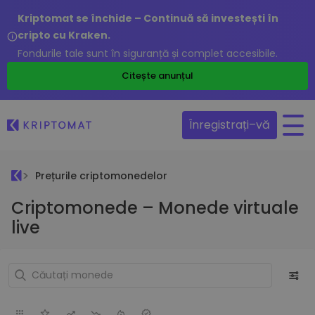
Kriptomat se închide – Continuă să investești în
cripto cu Kraken.
Fondurile tale sunt în siguranță și complet accesibile.
Citește anunțul
Înregistrați–vă
Prețurile criptomonedelor
Criptomonede – Monede virtuale
live