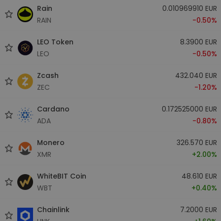
Rain
0.010969910 EUR
RAIN
-0.50%
LEO Token
8.3900 EUR
LEO
-0.50%
Zcash
432.040 EUR
ZEC
-1.20%
Cardano
0.172525000 EUR
ADA
-0.80%
Monero
326.570 EUR
XMR
+2.00%
WhiteBIT Coin
48.610 EUR
WBT
+0.40%
Chainlink
7.2000 EUR