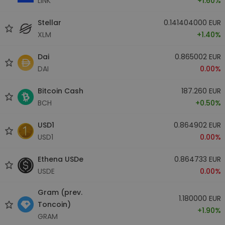
LINK
+1.60%
Stellar
0.141404000 EUR
XLM
+1.40%
Dai
0.865002 EUR
DAI
0.00%
Bitcoin Cash
187.260 EUR
BCH
+0.50%
USD1
0.864902 EUR
USD1
0.00%
Ethena USDe
0.864733 EUR
USDE
0.00%
Gram (prev.
1.180000 EUR
Toncoin)
+1.90%
GRAM