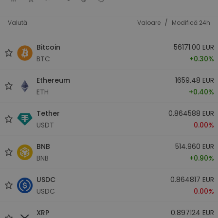
/
Valută
Valoare
Modifică 24h
Bitcoin
56171.00 EUR
BTC
+0.30%
Ethereum
1659.48 EUR
ETH
+0.40%
Tether
0.864588 EUR
USDT
0.00%
BNB
514.960 EUR
BNB
+0.90%
USDC
0.864817 EUR
USDC
0.00%
XRP
0.897124 EUR