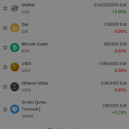
Stellar
0.142202000 EUR
XLM
+2.00%
Dai
0.865111 EUR
DAI
0.00%
Bitcoin Cash
186.830 EUR
BCH
0.00%
USD1
0.864693 EUR
USD1
0.00%
Ethena USDe
0.864813 EUR
USDE
0.00%
Gram (prev.
1.180000 EUR
Toncoin)
+0.70%
GRAM