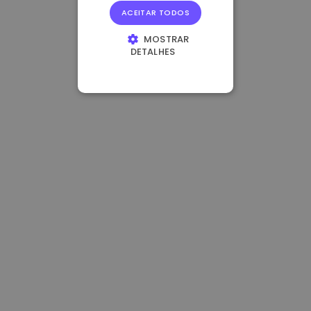
ACEITAR TODOS
MOSTRAR
DETALHES
ESTRITAMENTE
NECESSÁRIOS
DESEMPENHO
DIRECIONAMENTO
FUNCIONALIDADE