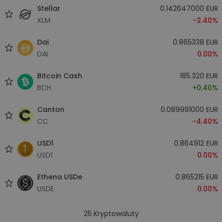
Stellar
0.142647000 EUR
XLM
-2.40%
Dai
0.865338 EUR
DAI
0.00%
Bitcoin Cash
185.320 EUR
BCH
+0.40%
Canton
0.089991000 EUR
CC
-4.40%
USD1
0.864912 EUR
USD1
0.00%
Ethena USDe
0.865215 EUR
USDE
0.00%
25
Kryptowaluty