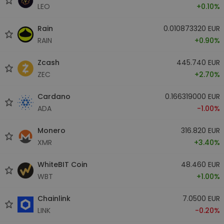
LEO
+0.10%
Rain
0.010873320 EUR
RAIN
+0.90%
Zcash
445.740 EUR
ZEC
+2.70%
Cardano
0.166319000 EUR
ADA
-1.00%
Monero
316.820 EUR
XMR
+3.40%
WhiteBIT Coin
48.460 EUR
WBT
+1.00%
Chainlink
7.0500 EUR
LINK
-0.20%