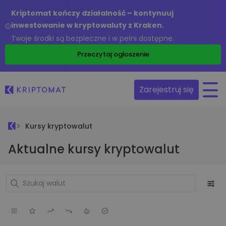
Kriptomat kończy działalność – kontynuuj
inwestowanie w kryptowaluty z Kraken.
Twoje środki są bezpieczne i w pełni dostępne.
Przeczytaj ogłoszenie
Zarejestruj się
Kursy kryptowalut
Aktualne kursy kryptowalut