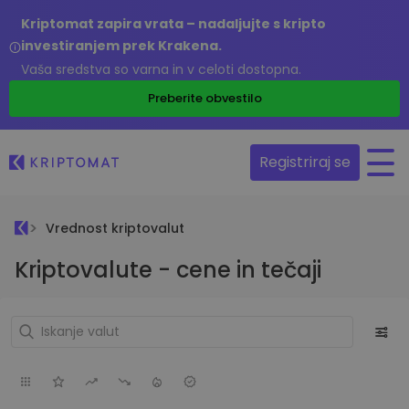
Kriptomat zapira vrata – nadaljujte s kripto
investiranjem prek Krakena.
Vaša sredstva so varna in v celoti dostopna.
Preberite obvestilo
Registriraj se
Vrednost kriptovalut
Kriptovalute - cene in tečaji