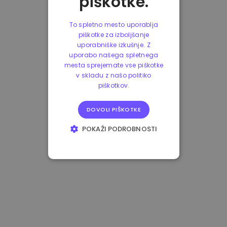
piškotke.
To spletno mesto uporablja
piškotke za izboljšanje
uporabniške izkušnje. Z
uporabo našega spletnega
mesta sprejemate vse piškotke
v skladu z našo politiko
piškotkov.
DOVOLI PIŠKOTKE
POKAŽI PODROBNOSTI
NUJNO POTREBNI
IZVEDBENI
CILJANJE
FUNKCIONALNOST