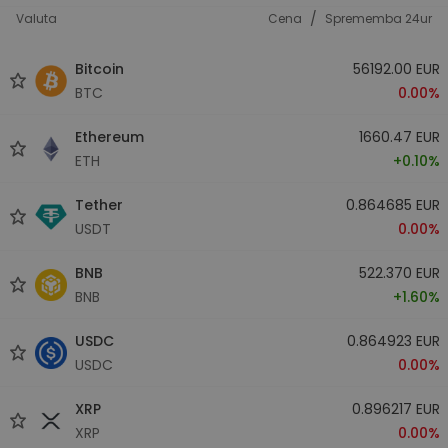
/
Valuta
Cena
Sprememba 24ur
Bitcoin
56192.00 EUR
BTC
0.00%
Ethereum
1660.47 EUR
ETH
+0.10%
Tether
0.864685 EUR
USDT
0.00%
BNB
522.370 EUR
BNB
+1.60%
USDC
0.864923 EUR
USDC
0.00%
XRP
0.896217 EUR
XRP
0.00%