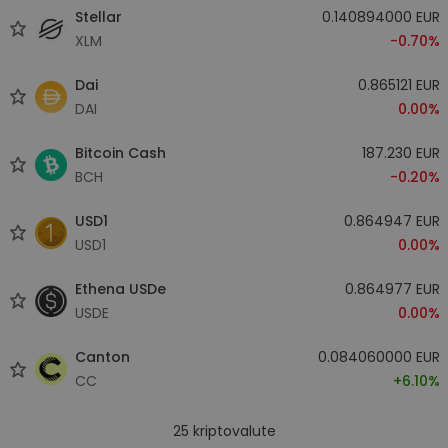
Stellar
0.140894000 EUR
XLM
-0.70%
Dai
0.865121 EUR
DAI
0.00%
Bitcoin Cash
187.230 EUR
BCH
-0.20%
USD1
0.864947 EUR
USD1
0.00%
Ethena USDe
0.864977 EUR
USDE
0.00%
Canton
0.084060000 EUR
CC
+6.10%
25
kriptovalute