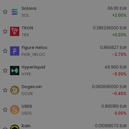
Solana
66.110 EUR
SOL
+2.00%
TRON
0.285236000 EUR
TRX
+0.20%
Figure Heloc
0.865827 EUR
FIGR_HELOC
-2.70%
Hyperliquid
46.960 EUR
HYPE
-0.30%
Dogecoin
0.060695000 EUR
DOGE
-0.40%
USDS
0.865189 EUR
USDS
0.00%
Rain
0.010916570 EUR