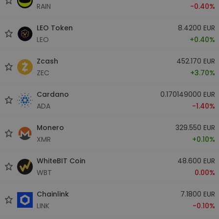
RAIN
-0.40%
LEO Token
8.4200 EUR
LEO
+0.40%
Zcash
452.170 EUR
ZEC
+3.70%
Cardano
0.170149000 EUR
ADA
-1.40%
Monero
329.550 EUR
XMR
+0.10%
WhiteBIT Coin
48.600 EUR
WBT
0.00%
Chainlink
7.1800 EUR
LINK
-0.10%