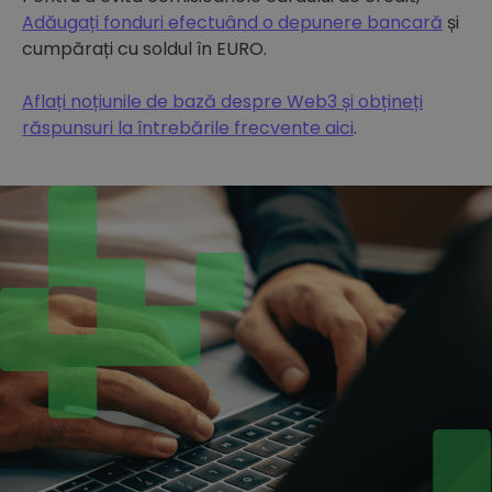
Adăugați fonduri efectuând o depunere bancară
și
cumpărați cu soldul în EURO.
Aflați noțiunile de bază despre Web3 și obțineți
răspunsuri la întrebările frecvente aici
.