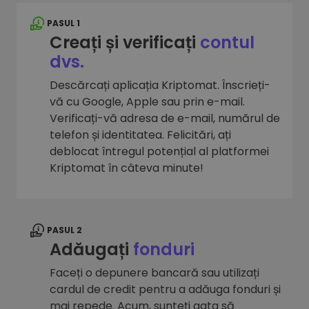
PASUL 1
Creați și verificați
contul
dvs.
Descărcați aplicația Kriptomat. Înscrieți-
vă cu Google, Apple sau prin e-mail.
Verificați-vă adresa de e-mail, numărul de
telefon și identitatea. Felicitări, ați
deblocat întregul potențial al platformei
Kriptomat în câteva minute!
PASUL 2
Adăugați
fonduri
Faceți o depunere bancară sau utilizați
cardul de credit pentru a adăuga fonduri și
mai repede. Acum, sunteți gata să