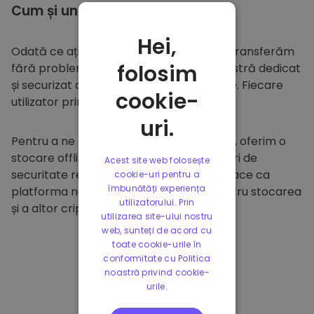
Cum și unde să
stocați
Hei,
Odată ce ați cumpărat pe
Kriptomat
, îl transferăm
folosim
fără probleme în portofelul dumneavoastră dedicat
și securizat din cadrul platformei noastre. Fiecare
cookie-
utilizator primește un portofel individual.
uri.
Pentru a ne proteja clienții și fondurile lor, oferim o
stocare offline sigură și efectuăm audituri de
Acest site web folosește
securitate regulate. Această abordare face ca
cookie-uri pentru a
îmbunătăți experiența
platforma noastră să fie un paradis pentru stocarea
utilizatorului. Prin
și a altor criptomonede.
utilizarea site-ului nostru
web, sunteți de acord cu
toate cookie-urile în
conformitate cu Politica
noastră privind cookie-
urile.