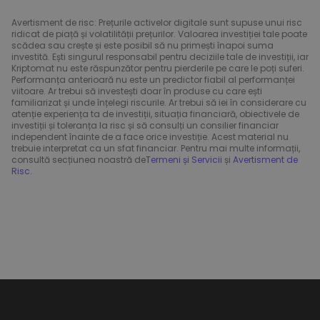
Avertisment de risc: Prețurile activelor digitale sunt supuse unui risc
ridicat de piață și volatilității prețurilor. Valoarea investiției tale poate
scădea sau crește și este posibil să nu primești înapoi suma
investită. Ești singurul responsabil pentru deciziile tale de investiții, iar
Kriptomat nu este răspunzător pentru pierderile pe care le poți suferi.
Performanța anterioară nu este un predictor fiabil al performanței
viitoare. Ar trebui să investești doar în produse cu care ești
familiarizat și unde înțelegi riscurile. Ar trebui să iei în considerare cu
atenție experiența ta de investiții, situația financiară, obiectivele de
investiții și toleranța la risc și să consulți un consilier financiar
independent înainte de a face orice investiție. Acest material nu
trebuie interpretat ca un sfat financiar. Pentru mai multe informații,
consultă secțiunea noastră de
Termeni și Servicii
și
Avertisment de
Risc
.