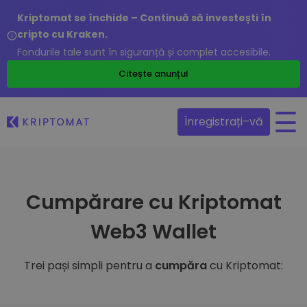
Kriptomat se închide – Continuă să investești în
cripto cu Kraken.
Fondurile tale sunt în siguranță și complet accesibile.
Citește anunțul
Înregistrați–vă
Cumpărare cu Kriptomat
Web3 Wallet
Trei pași simpli pentru a
cumpăra
cu Kriptomat: