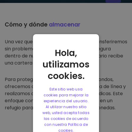
Cómo y dónde
almacenar
Una vez que compre en
Kriptomat
, lo transferiremos
sin problemas a su cartera dedicada y segura
Hola,
dentro de nuestra plataforma. Cada usuario recibe
utilizamos
una cartera individual.
cookies.
Para proteger a nuestros clientes y sus fondos,
ofrecemos almacenamiento seguro fuera de línea y
Este sitio web usa
realizamos auditorías de seguridad periódicas. Este
cookies para mejorar la
enfoque convierte a nuestra plataforma en un
experiencia del usuario.
refugio para almacenar y otras criptomonedas.
Al utilizar nuestro sitio
web, usted acepta todas
las cookies de acuerdo
con nuestra Política de
cookies.