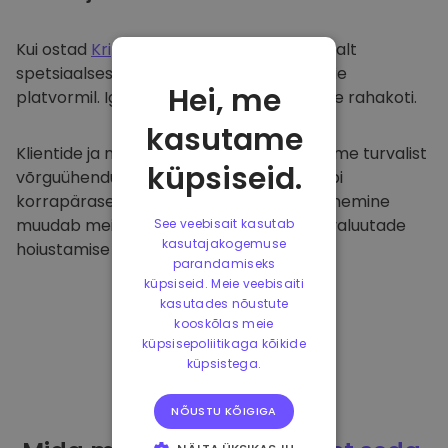
Kui ostad
Kriptomat
, kanname selle sujuvalt
spetsiaalsesse ja turvalisse rahakotti meie
Hei, me
platvormil. Iga kasutaja saab individuaalse rahakoti.
kasutame
Klientide ja nende raha kaitsmiseks pakume turvalist
küpsiseid.
võrguühenduseta hoiustamist ja viime läbi
korrapäraseid turvaauditeid. Selline lähenemine
muudab meie platvormi ja teiste krüptovaluutade
See veebisait kasutab
kasutajakogemuse
hoiustamise tõeliseks taevaks.
parandamiseks
küpsiseid. Meie veebisaiti
kasutades nõustute
kooskõlas meie
küpsisepoliitikaga kõikide
küpsistega.
NÕUSTU KÕIGIGA