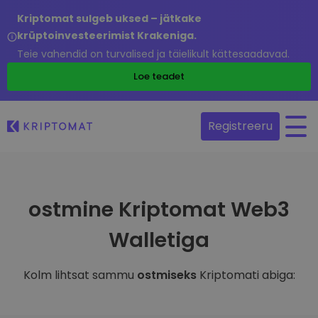
Kriptomat sulgeb uksed – jätkake
krüptoinvesteerimist Krakeniga.
Teie vahendid on turvalised ja täielikult kättesaadavad.
Loe teadet
Registreeru
ostmine Kriptomat Web3
Walletiga
Kolm lihtsat sammu
ostmiseks
Kriptomati abiga: