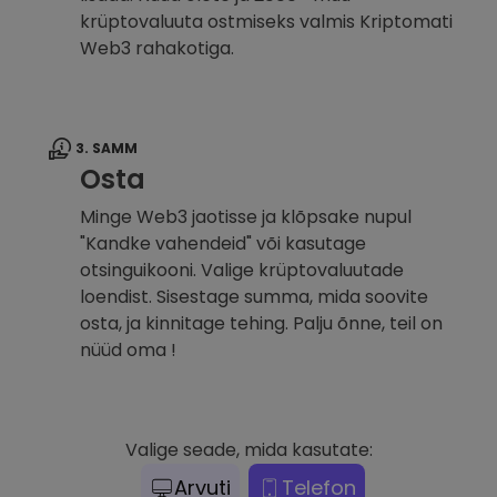
krüptovaluuta ostmiseks valmis Kriptomati
Web3 rahakotiga.
3. SAMM
Osta
Minge Web3 jaotisse ja klõpsake nupul
"Kandke vahendeid" või kasutage
otsinguikooni. Valige krüptovaluutade
loendist. Sisestage summa, mida soovite
osta, ja kinnitage tehing. Palju õnne, teil on
nüüd oma !
Valige seade, mida kasutate:
Arvuti
Telefon