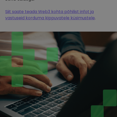
Siit saate teada Web3 kohta põhilist infot ja
vastuseid korduma kippuvatele küsimustele
.