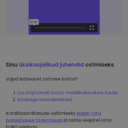
Sinu
üksikasjalikud juhendid
ostmiseks
Vajad lisateavet ostmise kohta?
Loo Kriptomati konto mobiilirakenduse kaudu
Kinnitage oma identiteet
Krediitkaarditasude vältimiseks
lisage raha
pangahoiuse tegemisega
ja ostke seejärel oma
EURO saldoga.