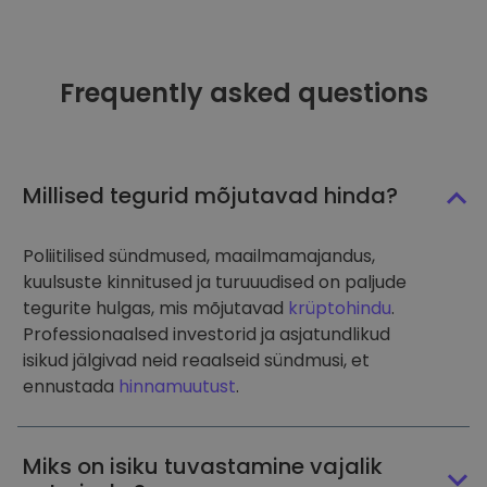
Frequently asked questions
Millised tegurid mõjutavad hinda?
Poliitilised sündmused, maailmamajandus,
kuulsuste kinnitused ja turuuudised on paljude
tegurite hulgas, mis mõjutavad
krüptohindu
.
Professionaalsed investorid ja asjatundlikud
isikud jälgivad neid reaalseid sündmusi, et
ennustada
hinnamuutust
.
Miks on isiku tuvastamine vajalik