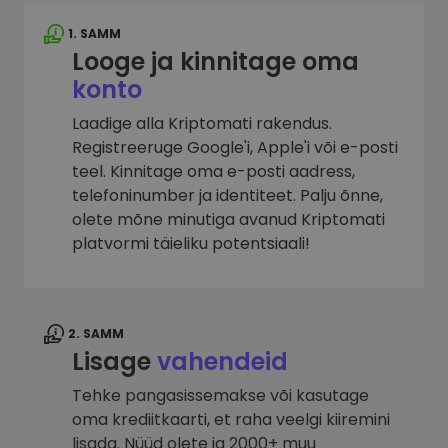
1. SAMM
Looge ja kinnitage oma
konto
Laadige alla Kriptomati rakendus.
Registreeruge Google'i, Apple'i või e-posti
teel. Kinnitage oma e-posti aadress,
telefoninumber ja identiteet. Palju õnne,
olete mõne minutiga avanud Kriptomati
platvormi täieliku potentsiaali!
2. SAMM
Lisage
vahendeid
Tehke pangasissemakse või kasutage
oma krediitkaarti, et raha veelgi kiiremini
lisada. Nüüd olete ja 2000+ muu