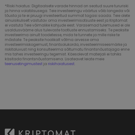
*Riski hoiatus: Digitaalsete varade hinnad on seotud suure tururiski
ja hinna volatiilsusega. Teie investeeringu väärtus võib langeda või
tõusta ja te ei pruugi investeeritud summat tagasi saada. Teie olete
ainuisikuliselt vastutav oma investeerimisotsuste eest ja Kriptomat
ei vastuta Teie võimalike kahjude eest. Varasemad tulemused ei ole
usaldusväärne alus tulevaste tootluste ennustamiseks. Te peaksite
investeerima ainult toodetesse, mida te tunnete ja mille riske te
mõistate. Te peaksite hoolikalt võtma arvesse oma
investeerimiskogemust, finantsolukorda, investeerimiseesmärke ja
riskitaluvust ning konsulteerima sõltumatu finantsnõustajaga enne
mis tahes investeeringu tegemist. Käesolevat materjali ei tohiks
käsitada finantsnõustamisena. Lisateavet leiate meie
teenusetingimustest
ja
riskihoiatusest
.