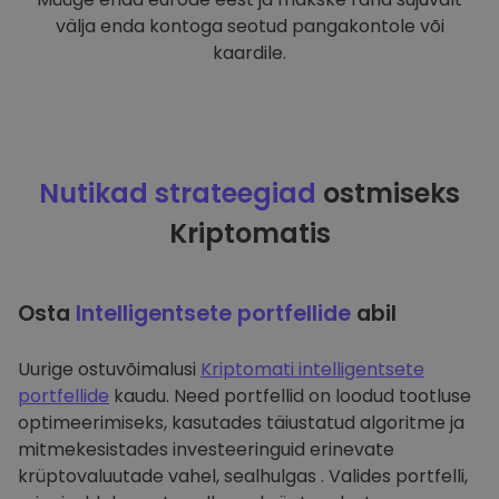
välja enda kontoga seotud pangakontole või
kaardile.
Nutikad strateegiad
ostmiseks
Kriptomatis
Osta
Intelligentsete portfellide
abil
Uurige ostuvõimalusi
Kriptomati intelligentsete
portfellide
kaudu. Need portfellid on loodud tootluse
optimeerimiseks, kasutades täiustatud algoritme ja
mitmekesistades investeeringuid erinevate
krüptovaluutade vahel, sealhulgas . Valides portfelli,