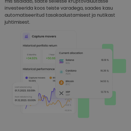
mis sisaldab, saate sellesse krüptovaluutasse
investeerida koos teiste varadega, saades kasu
automatiseeritud tasakaalustamisest ja nutikast
juhtimisest.