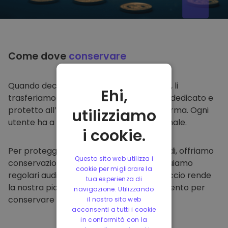
Come dove
conservare
Quando decidi di comprare su
Kriptomat
, li
Ehi,
trasferiamo direttamente nel tuo wallet dedicato e
protetto all’interno della nostra piattaforma. Ogni
utilizziamo
utente ha a disposizione un wallet personale.
i cookie.
Per proteggere i nostri clienti e i loro fondi, offriamo
Questo sito web utilizza i
conservazione offline protetta ed effettuiamo
cookie per migliorare la
regolari audit di sicurezza. Questo approccio rende
tua esperienza di
la nostra piattaforma un punto di riferimento per
navigazione. Utilizzando
conservare e altre criptovalute.
il nostro sito web
acconsenti a tutti i cookie
in conformità con la