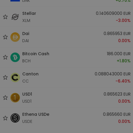
LINK
+0.70%
Stellar
0.140609000 EUR
XLM
-3.00%
Dai
0.865953 EUR
DAI
0.00%
Bitcoin Cash
186.000 EUR
BCH
+1.80%
Canton
0.088043000 EUR
CC
-6.40%
USD1
0.865623 EUR
USD1
0.00%
Ethena USDe
0.865660 EUR
USDE
0.00%