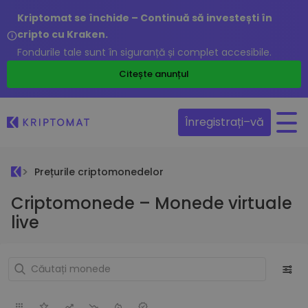
Kriptomat se închide – Continuă să investești în
cripto cu Kraken.
Fondurile tale sunt în siguranță și complet accesibile.
Citește anunțul
Înregistrați–vă
Prețurile criptomonedelor
Criptomonede – Monede virtuale
live