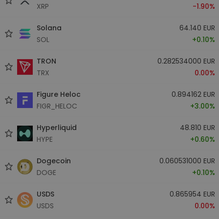
XRP
-1.90%
Solana
64.140 EUR
SOL
+0.10%
TRON
0.282534000 EUR
TRX
0.00%
Figure Heloc
0.894162 EUR
FIGR_HELOC
+3.00%
Hyperliquid
48.810 EUR
HYPE
+0.60%
Dogecoin
0.060531000 EUR
DOGE
+0.10%
USDS
0.865954 EUR
USDS
0.00%