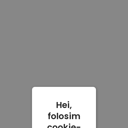
Hei,
folosim
cookie-