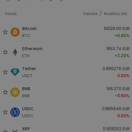
/
Valută
Valoare
Modifică 24h
Bitcoin
56129.00 EUR
BTC
+0.80%
Ethereum
1653.74 EUR
ETH
+2.20%
Tether
0.865276 EUR
USDT
0.00%
BNB
516.370 EUR
BNB
-0.60%
USDC
0.865646 EUR
USDC
0.00%
XRP
0.908252 EUR