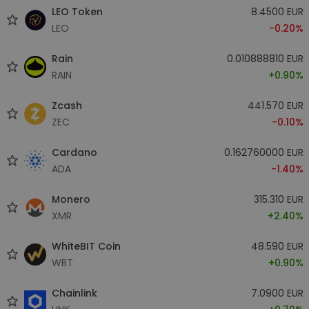
LEO Token
8.4500 EUR
LEO
-0.20%
Rain
0.010888810 EUR
RAIN
+0.90%
Zcash
441.570 EUR
ZEC
-0.10%
Cardano
0.162760000 EUR
ADA
-1.40%
Monero
315.310 EUR
XMR
+2.40%
WhiteBIT Coin
48.590 EUR
WBT
+0.90%
Chainlink
7.0900 EUR