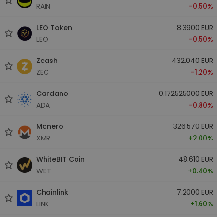
RAIN
-0.50%
LEO Token
8.3900 EUR
LEO
-0.50%
Zcash
432.040 EUR
ZEC
-1.20%
Cardano
0.172525000 EUR
ADA
-0.80%
Monero
326.570 EUR
XMR
+2.00%
WhiteBIT Coin
48.610 EUR
WBT
+0.40%
Chainlink
7.2000 EUR
LINK
+1.60%