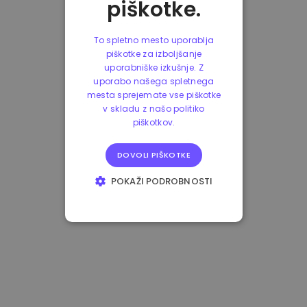
piškotke.
To spletno mesto uporablja
piškotke za izboljšanje
uporabniške izkušnje. Z
uporabo našega spletnega
mesta sprejemate vse piškotke
v skladu z našo politiko
piškotkov.
DOVOLI PIŠKOTKE
POKAŽI PODROBNOSTI
NUJNO POTREBNI
IZVEDBENI
CILJANJE
FUNKCIONALNOST