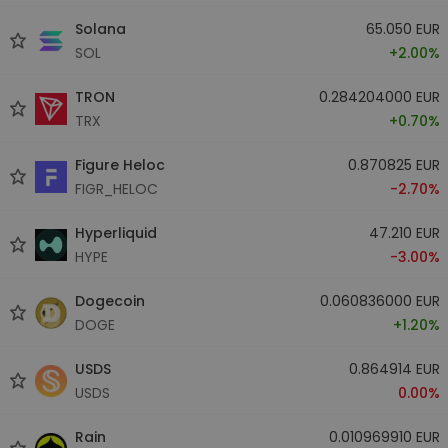
Solana
65.050 EUR
SOL
+2.00%
TRON
0.284204000 EUR
TRX
+0.70%
Figure Heloc
0.870825 EUR
FIGR_HELOC
-2.70%
Hyperliquid
47.210 EUR
HYPE
-3.00%
Dogecoin
0.060836000 EUR
DOGE
+1.20%
USDS
0.864914 EUR
USDS
0.00%
Rain
0.010969910 EUR