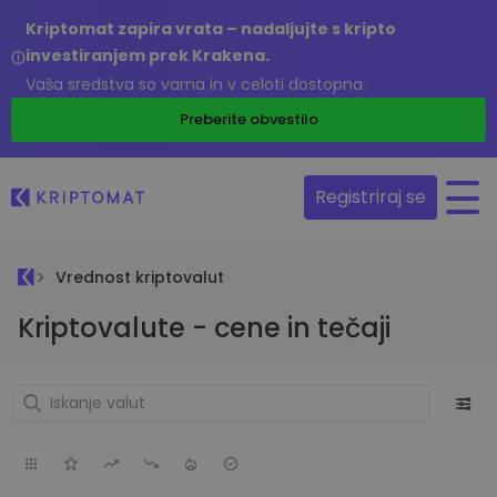
Kriptomat zapira vrata – nadaljujte s kripto
investiranjem prek Krakena.
Vaša sredstva so varna in v celoti dostopna.
Preberite obvestilo
Registriraj se
Vrednost kriptovalut
Kriptovalute - cene in tečaji