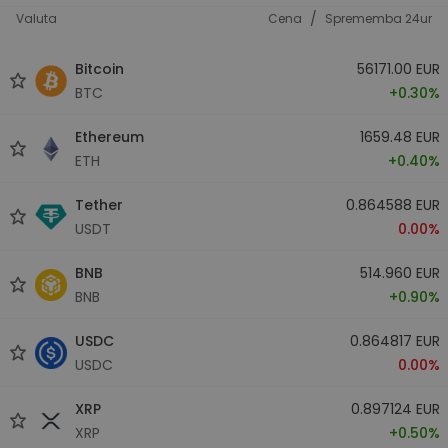
/
Valuta
Cena
Sprememba 24ur
Bitcoin
56171.00 EUR
BTC
+0.30%
Ethereum
1659.48 EUR
ETH
+0.40%
Tether
0.864588 EUR
USDT
0.00%
BNB
514.960 EUR
BNB
+0.90%
USDC
0.864817 EUR
USDC
0.00%
XRP
0.897124 EUR
XRP
+0.50%