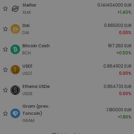
Stellar
0.141404000 EUR
XLM
+1.40%
Dai
0.865002 EUR
DAI
0.00%
Bitcoin Cash
187.260 EUR
BCH
+0.50%
USD1
0.864902 EUR
USD1
0.00%
Ethena USDe
0.864733 EUR
USDE
0.00%
Gram (prev.
1.180000 EUR
Toncoin)
+1.90%
GRAM