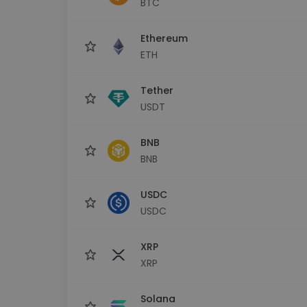
BTC
Explorator de investiții
Găsește-ți strategia cripto
Ethereum
ETH
Tether
USDT
BNB
BNB
USDC
USDC
XRP
XRP
Solana