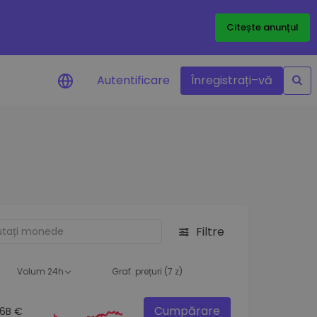
Citește anunțul
Autentificare
Înregistrați–vă
etoanele
Filtre
ță
Volum 24h
Graf. prețuri (7 z)
Cumpărare
.6B €