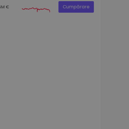
Cumpărare
4M €