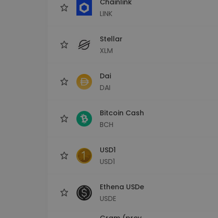
Chainlink
LINK
Stellar
XLM
Dai
DAI
Bitcoin Cash
BCH
USD1
USD1
Ethena USDe
USDE
Gram (prev.