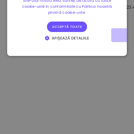
site-ului nostru web, sunteți de acord cu toate
cookie-urile în conformitate cu Politica noastră
1.160000 €
-4.10%
3.2B €
23.
privind cookie-urile.
ACCEPTĂ TOATE
AFIȘEAZĂ DETALIILE
STRICT NECESARE
DE PERFORMANȚĂ
DE TARGETARE
DE FUNCŢIONALITATE