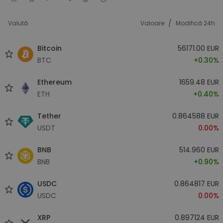
/
Valută
Valoare
Modifică 24h
Bitcoin
56171.00 EUR
BTC
+0.30%
Ethereum
1659.48 EUR
ETH
+0.40%
Tether
0.864588 EUR
USDT
0.00%
BNB
514.960 EUR
BNB
+0.90%
USDC
0.864817 EUR
USDC
0.00%
XRP
0.897124 EUR