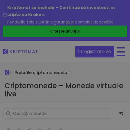
Kriptomat se închide – Continuă să investești în
cripto cu Kraken.
Fondurile tale sunt în siguranță și complet accesibile.
Citește anunțul
Înregistrați–vă
Prețurile criptomonedelor
Criptomonede – Monede virtuale
live