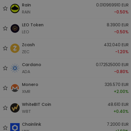
Rain
0.010969910 EUR
RAIN
-0.50%
LEO Token
8.3900 EUR
LEO
-0.50%
Zcash
432.040 EUR
ZEC
-1.20%
Cardano
0.172525000 EUR
ADA
-0.80%
Monero
326.570 EUR
XMR
+2.00%
WhiteBIT Coin
48.610 EUR
WBT
+0.40%
Chainlink
7.2000 EUR