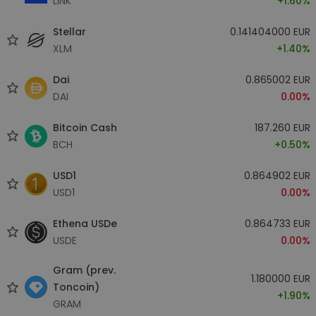
LINK
+1.60%
Stellar
0.141404000 EUR
XLM
+1.40%
Dai
0.865002 EUR
DAI
0.00%
Bitcoin Cash
187.260 EUR
BCH
+0.50%
USD1
0.864902 EUR
USD1
0.00%
Ethena USDe
0.864733 EUR
USDE
0.00%
Gram (prev.
1.180000 EUR
Toncoin)
+1.90%
GRAM