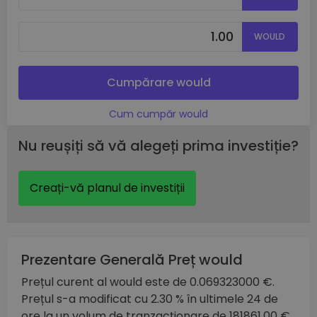
WOULD
Cumpărare would
Cum cumpăr would
Nu reușiți să vă alegeți prima investiție?
Creați-vă planul de investiții
Prezentare Generală Preț would
Prețul curent al would este de 0.069323000 €.
Prețul s-a modificat cu 2.30 % în ultimele 24 de
ore la un volum de tranzacționare de 181861.00 €.