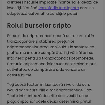
ai înțeles riscurile implicate înainte să iei decizii de
investiții. Verifică
Portofoliile Inteligente
care se
adaptează automat la condițiile pieței.
Rolul burselor cripto
Bursele de criptomonede joacă un rol crucial în
tranzacționare și stabilirea prețurilor
criptomonedelor precum would. Ele servesc ca
platforme în care cumpărătorii și vânzătorii se
întâlnesc pentru a tranzacționa criptomonede.
Prețurile criptomonedelor sunt determinate prin
activitatea de cumpărare și de vânzare din
aceste burse.
Toți acești factori influențează nivelul de curs
would dar și cursurile altor criptomonede - azi.
Toate influențează deciziile de investiții de pe
piața cripto, iar acele decizii determină prețul