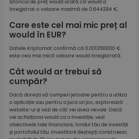
Istoricul de preț would arată că would a
înregistrat o valoare maximă de 0.644294 €.
Care este cel mai mic preț al
would în EUR?
Datele Kriptomat confirmă că 0.001356600 €
este cea mai mică valoare would înregistrată.
Cât would ar trebui să
cumpăr?
Dacă dorești să cumperi jetoane pentru a utiliza
o aplicație sau pentru a juca un joc, explorează
website-ul și vezi de cât vei avea nevoie. Dacă
vei achiziționa would ca o investiție, vezi
obiectivele tale financiare, fondul tău de investiții
și portofoliul tău. Investitorii deștepți construiesc