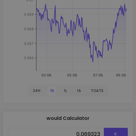
24H
1S
1L
1A
TOATE
would Calculator
€