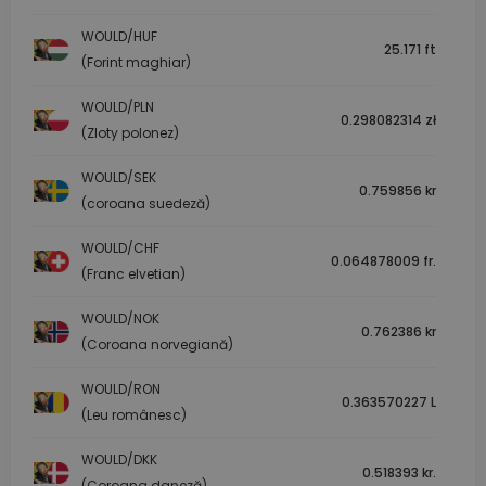
WOULD/HUF
25.171 ft
(Forint maghiar)
WOULD/PLN
0.298082314 zł
(Zloty polonez)
WOULD/SEK
0.759856 kr
(coroana suedeză)
WOULD/CHF
0.064878009 fr.
(Franc elvetian)
WOULD/NOK
0.762386 kr
(Coroana norvegiană)
WOULD/RON
0.363570227 L
(Leu românesc)
WOULD/DKK
0.518393 kr.
(Coroana daneză)