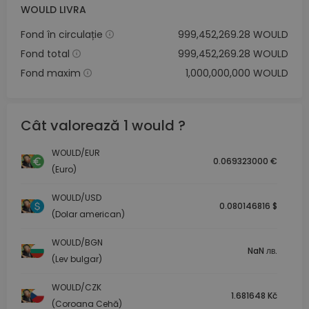
WOULD LIVRA
Fond în circulație
999,452,269.28 WOULD
Fond total
999,452,269.28 WOULD
Fond maxim
1,000,000,000 WOULD
Cât valorează 1 would ?
WOULD/EUR
0.069323000 €
(Euro)
WOULD/USD
0.080146816 $
(Dolar american)
WOULD/BGN
NaN лв.
(Lev bulgar)
WOULD/CZK
1.681648 Kč
(Coroana Cehă)