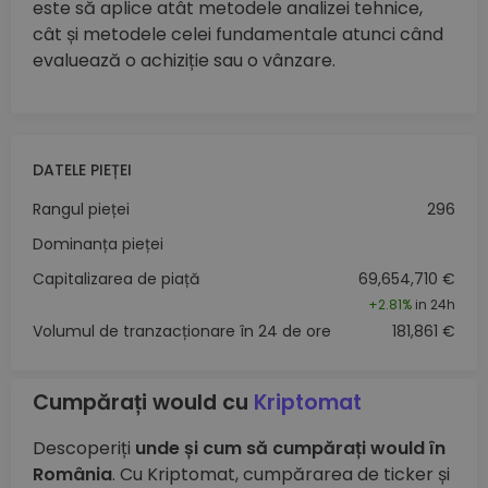
este să aplice atât metodele analizei tehnice,
cât și metodele celei fundamentale atunci când
evaluează o achiziție sau o vânzare.
DATELE PIEȚEI
Rangul pieței
296
Dominanța pieței
Capitalizarea de piață
69,654,710 €
+
2.81%
in 24h
Volumul de tranzacționare în 24 de ore
181,861 €
Cumpărați would cu
Kriptomat
Descoperiți
unde și cum să cumpărați would în
România
. Cu Kriptomat, cumpărarea de ticker și