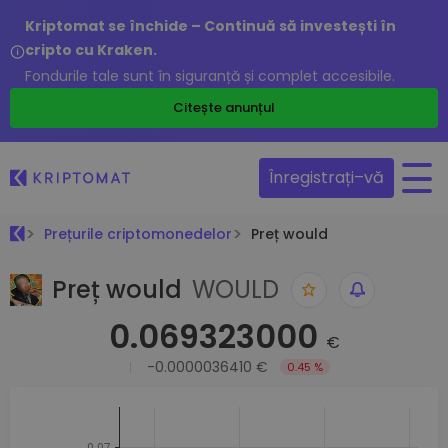
Kriptomat se închide – Continuă să investești în
cripto cu Kraken.
Fondurile tale sunt în siguranță și complet accesibile.
Citește anunțul
Înregistrați–vă
Prețurile criptomonedelor
Preț would
Preț would
WOULD
0.069323000
€
-0.0000036410 €
0.45 %