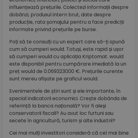
influențează prețurile. Colectezi informații despre
dobânzi, produsul intern brut, date despre
producție, rata șomajului pentru a face predicții
informate privind prețurile pe burse.
Poți să te consulți cu un expert care să-ți spună
cum să cumperi would. Totuși, este rapid și ușor
să cumperi would cu aplicația Kriptomat. would
este disponibil pentru cumpărare imediată la un
preț would de 0.069323000 €. Prețurile curente
sunt mereu afișate pe graficul would.
Evenimentele de știri sunt și ele importante, în
special indicatorii economici. Crește dobânda de
referință la banca națională? Vor fi aleși
conservatorii fiscali? Au avut loc furtuni sau
secete în agricultură, turism și alte industrii?
Cei mai mulți investitori consideră că cel mai bine