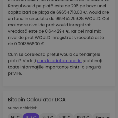
Rangul would pe piață este de 296 pe baza unei
capitalizări de piață de 69654710.00 €. would are
un fond în circulație de 999452269.28 WOULD. Cel
mai mare nivel de preț would înregistrat
vreodată este de 0.644294 €. Iar cel mai mic
nivel de preț WOULD înregistrat vreodată este
de 0.001356600 €.
Cum se corelează prețul would cu tendințele
pieței? Vedeți
curs la criptomonede
și obțineți
toate informațiile importante dintr-o singură
privire.
Bitcoin Calculator DCA
Suma achiziției:
50 €
100 €
250 €
500 €
1000 €
Personalizat