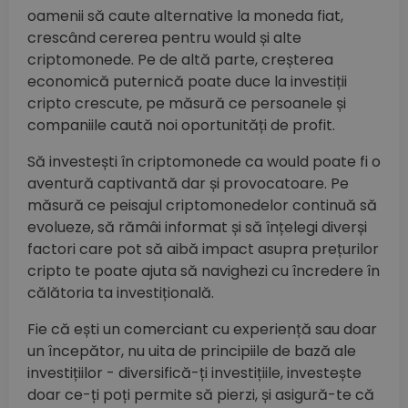
oamenii să caute alternative la moneda fiat,
crescând cererea pentru would și alte
criptomonede. Pe de altă parte, creșterea
economică puternică poate duce la investiții
cripto crescute, pe măsură ce persoanele și
companiile caută noi oportunități de profit.
Să investești în criptomonede ca would poate fi o
aventură captivantă dar și provocatoare. Pe
măsură ce peisajul criptomonedelor continuă să
evolueze, să rămâi informat și să înțelegi diverși
factori care pot să aibă impact asupra prețurilor
cripto te poate ajuta să navighezi cu încredere în
călătoria ta investițională.
Fie că ești un comerciant cu experiență sau doar
un începător, nu uita de principiile de bază ale
investițiilor - diversifică-ți investițiile, investește
doar ce-ți poți permite să pierzi, și asigură-te că