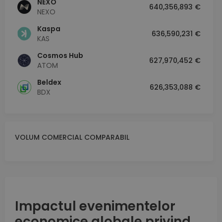
NEXO
640,356,893 €
NEXO
Kaspa
636,590,231 €
KAS
Cosmos Hub
627,970,452 €
ATOM
Beldex
626,353,088 €
BDX
VOLUM COMERCIAL COMPARABIL
Impactul evenimentelor
economice globale privind