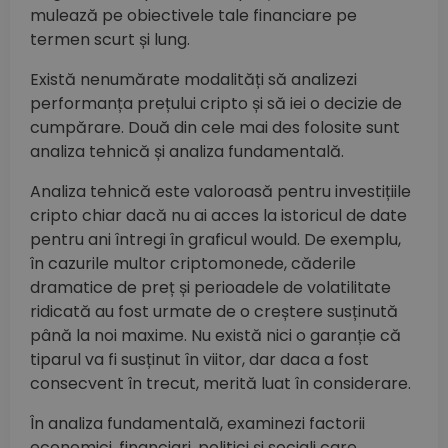
mulează pe obiectivele tale financiare pe
termen scurt și lung.
Există nenumărate modalități să analizezi
performanța prețului cripto și să iei o decizie de
cumpărare. Două din cele mai des folosite sunt
analiza tehnică și analiza fundamentală.
Analiza tehnică este valoroasă pentru investițiile
cripto chiar dacă nu ai acces la istoricul de date
pentru ani întregi în graficul would. De exemplu,
în cazurile multor criptomonede, căderile
dramatice de preț și perioadele de volatilitate
ridicată au fost urmate de o creștere susținută
până la noi maxime. Nu există nici o garanție că
tiparul va fi susținut în viitor, dar daca a fost
consecvent în trecut, merită luat în considerare.
În analiza fundamentală, examinezi factorii
economici, financiari, politici și sociali care