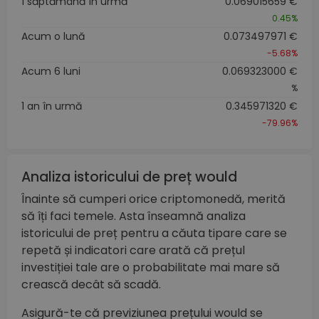
1 săptămână în urmă
0.069015659 €
0.45%
Acum o lună
0.073497971 €
-5.68%
Acum 6 luni
0.069323000 €
%
1 an în urmă
0.345971320 €
-79.96%
Analiza istoricului de preț would
Înainte să cumperi orice criptomonedă, merită
să îți faci temele. Asta înseamnă analiza
istoricului de preț pentru a căuta tipare care se
repetă și indicatori care arată că prețul
investiției tale are o probabilitate mai mare să
crească decât să scadă.
Asigură-te că previziunea prețului would se