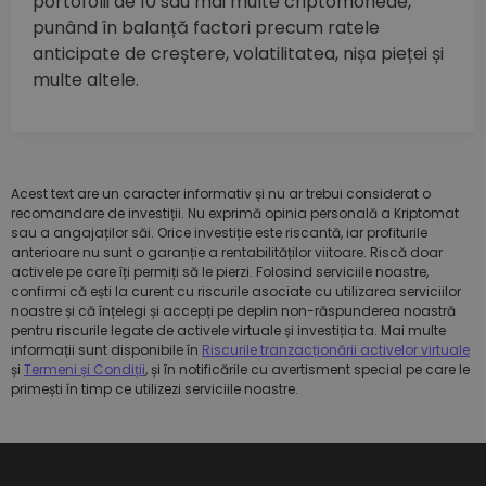
portofolii de 10 sau mai multe criptomonede,
punând în balanță factori precum ratele
anticipate de creștere, volatilitatea, nișa pieței și
multe altele.
Acest text are un caracter informativ și nu ar trebui considerat o
recomandare de investiții. Nu exprimă opinia personală a Kriptomat
sau a angajaților săi. Orice investiție este riscantă, iar profiturile
anterioare nu sunt o garanție a rentabilităților viitoare. Riscă doar
activele pe care îți permiți să le pierzi. Folosind serviciile noastre,
confirmi că ești la curent cu riscurile asociate cu utilizarea serviciilor
noastre și că înțelegi și accepți pe deplin non-răspunderea noastră
pentru riscurile legate de activele virtuale și investiția ta. Mai multe
informații sunt disponibile în
Riscurile tranzacționării activelor virtuale
și
Termeni și Condiții
, și în notificările cu avertisment special pe care le
primești în timp ce utilizezi serviciile noastre.