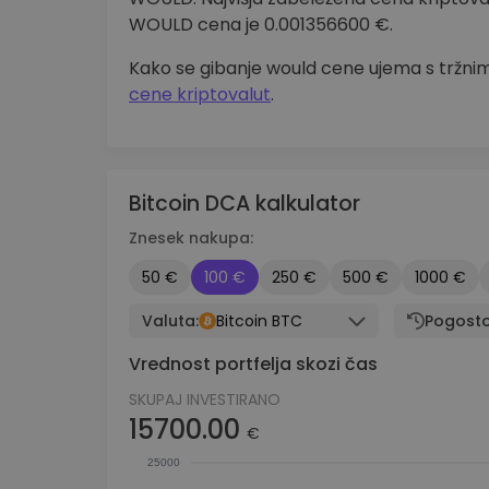
WOULD cena je 0.001356600 €.
Kako se gibanje would cene ujema s tržnimi
cene kriptovalut
.
Bitcoin DCA kalkulator
Znesek nakupa:
50 €
100 €
250 €
500 €
1000 €
Valuta:
Bitcoin BTC
Pogosto
Vrednost portfelja skozi čas
SKUPAJ INVESTIRANO
15700.00
€
25000