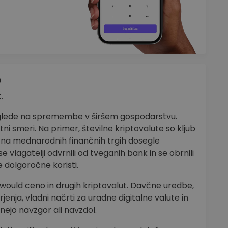
o
.
a glede na spremembe v širšem gospodarstvu.
tni smeri. Na primer, številne kriptovalute so kljub
 na mednarodnih finančnih trgih dosegle
e vlagatelji odvrnili od tveganih bank in se obrnili
e dolgoročne koristi.
a would ceno in drugih kriptovalut. Davčne uredbe,
jenja, vladni načrti za uradne digitalne valute in
nejo navzgor ali navzdol.