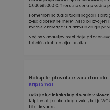
0.066589000 €. Trenutna cena je vedno pr
Pomembni so tudi aktualni dogodki, zlasti 
zvišala obrestne mere? Ali so bili izvoljeni 
motnje v kmetijstvu, turizmu in drugih pa
Večina vlagateljev meni, da je pri ocenjeva
tehnično kot temeljno analizo.
Nakup kriptovalute would na plat
Kriptomat
Odkrijte
kje in kako kupiti would v Sloveni
Kriptomat je nakup kriptovalut, kot je WO
hiter in varen.