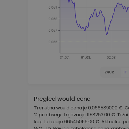
Raziskovalec naložb
Najdi svojo kripto strategijo
24UR
1T
Pregled would cene
Trenutna would cena je 0.066589000 €. Cen
% pri obsegu trgovanja 1158253.00 €. Tržni
kapitalizacije 66545056.00 €. Aktualna p
WOULD. Najvišja zabeležena cena kriptoval