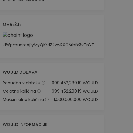
OMREŽJE
J1Wpmugrooj1yMyQKrdZ2vwRXG5rhfx3vTnYE39gpump
WOULD DOBAVA
Ponudba v obtoku
999,452,280.19 WOULD
Celotna količina
999,452,280.19 WOULD
Maksimalna količina
1,000,000,000 WOULD
WOULD INFORMACIJE