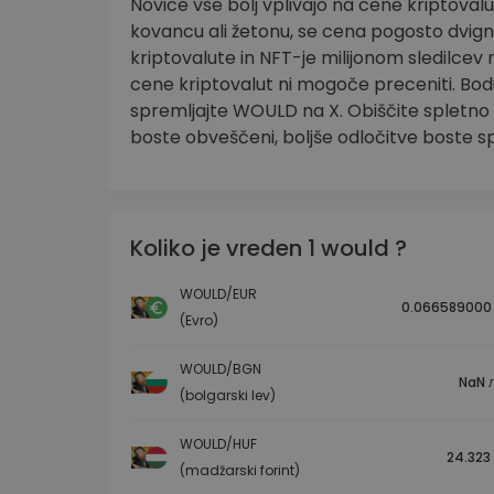
Novice vse bolj vplivajo na cene kriptoval
kovancu ali žetonu, se cena pogosto dvig
kriptovalute in NFT-je milijonom sledilcev
cene kriptovalut ni mogoče preceniti. Bo
spremljajte WOULD na X. Obiščite spletno s
boste obveščeni, boljše odločitve boste sp
Koliko je vreden 1 would ?
WOULD/EUR
0.066589000
(Evro)
WOULD/BGN
NaN л
(bolgarski lev)
WOULD/HUF
24.323 
(madžarski forint)