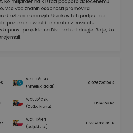
ut. Ko milijarder na X izrazi podporo določenemu
ne. Vse več znanih osebnosti promovira
 na družbenih omrežjih. Učinkov teh podpor na
dite pozorni na would omembe v novicah,
kupnost projekta na Discordu ali drugje. Bolje, ko
rejemali.
WOULD/USD
 €
0.076729106 $
(Ameriški dolar)
WOULD/CZK
в.
1.614350 Kč
(Češka krona)
WOULD/PLN
ft
0.286442505 zł
(poljski zlot)