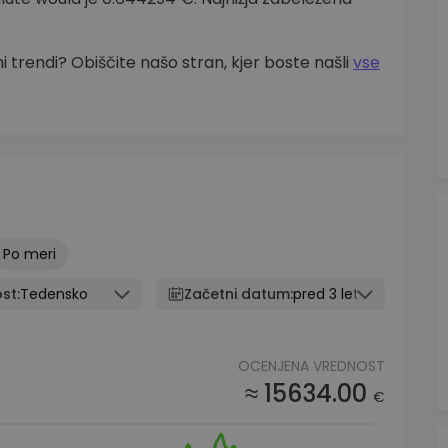
 trendi? Obiščite našo stran, kjer boste našli
vse
Po meri
st:
Tedensko
Začetni datum:
pred 3 leti
OCENJENA VREDNOST
≈ 15634.00
€