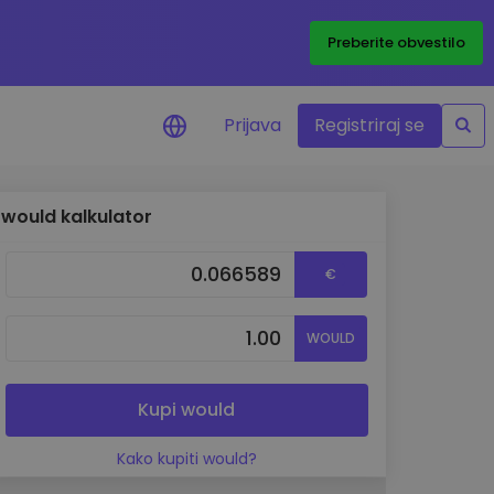
Preberite obvestilo
Prijava
Registriraj se
would kalkulator
eni
ije o cenah vaših
€
ov
dstva
WOULD
e priložnosti
felja
i za optimalno
Kupi would
Kako kupiti would?