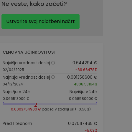
Ne veste, kako začeti?
Ustvarite svoj naložbeni načrt
CENOVNA UČINKOVITOST
Najvišja vrednost doslej
0.644294 €
02/04/2025
-89.66478%
Najnižja vrednost doslej
0.001356600 €
04/12/2024
4808.53164%
Najnižja v 24h
Najvišja v 24h
0.065513000 €
0.068580000 €
-0.0003754900 €
padec v zadnji uri (-0.56%)
Pred 1 tednom
0.070117465 €
-5.03%