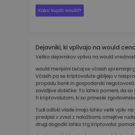
Kako kupiti would?
Dejavniki, ki vplivajo na would cen
Veliko dejavnikov vpliva na would vrednost
would menjalni tečaj se včasih spreminj
Včasih pa se kriptovalute gibljejo v naspro
propadu bank in gospodarski negotovosti
zavidljive dobičke. To lahko pomeni, da so s
h kriptovalutam, ki so prinesle zgodovinsk
Tudi odloki vlade imajo lahko velik vpliv n
predpisi v zvezi z naložbami, omejitve rudar
drugi dogodki lahko trg kriptovalut pomak