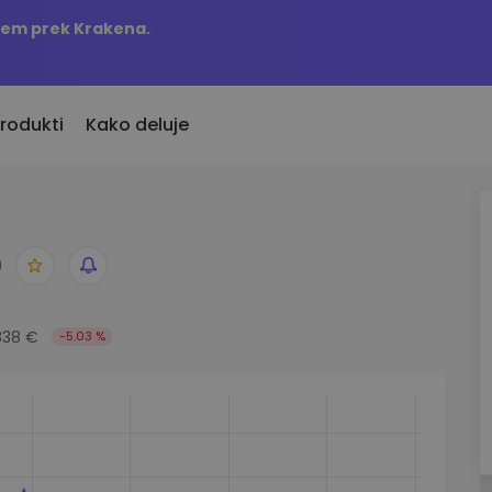
njem prek Krakena.
rodukti
Kako deluje
KriptoEarn
Opozorila o c
vno dodani
D
Zaslužite nagrade s svojim
Ažurne informac
o dodane kriptovalute
kriptovalutami
najljubših žeton
Trezor
 bi kupil 100 EUR…
Raziščite sre
Varčujte kriptovalute za svojo
s bi bil vreden
838 €
-5.03 %
Odkrijte naložben
prihodnost
Analitika port
Ponavljajoči nakup
Pametni vpogled
Redno načrtovane naložbe (DCA)
učinkovitost