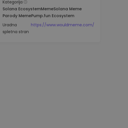
Kategorija
Solana Ecosystem
Meme
Solana Meme
Parody Meme
Pump.fun Ecosystem
Uradna
https://www.wouldmeme.com/
spletna stran