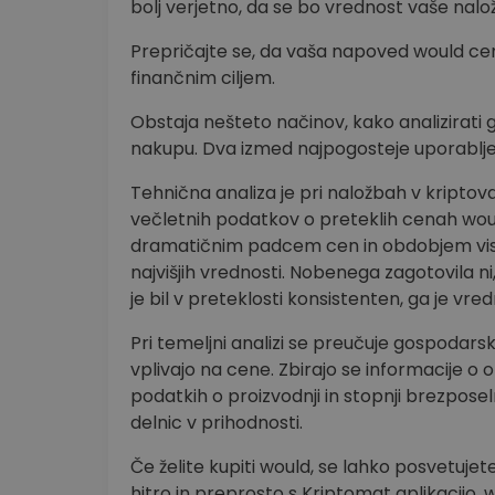
bolj verjetno, da se bo vrednost vaše nalož
Prepričajte se, da vaša napoved would ce
finančnim ciljem.
Obstaja nešteto načinov, kako analizirati g
nakupu. Dva izmed najpogosteje uporabljen
Tehnična analiza je pri naložbah v kripto
večletnih podatkov o preteklih cenah would
dramatičnim padcem cen in obdobjem visoke 
najvišjih vrednosti. Nobenega zagotovila ni
je bil v preteklosti konsistenten, ga je vre
Pri temeljni analizi se preučuje gospodarsk
vplivajo na cene. Zbirajo se informacije 
podatkih o proizvodnji in stopnji brezpose
delnic v prihodnosti.
Če želite kupiti would, se lahko posvetuje
hitro in preprosto s Kriptomat aplikacijo. 