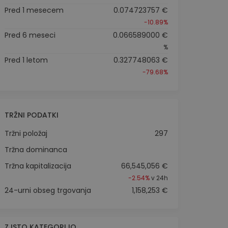
Pred 1 mesecem
0.074723757 €
-10.89%
Pred 6 meseci
0.066589000 €
%
Pred 1 letom
0.327748063 €
-79.68%
TRŽNI PODATKI
Tržni položaj
297
Tržna dominanca
Tržna kapitalizacija
66,545,056 €
-2.54%
v 24h
24-urni obseg trgovanja
1,158,253 €
Z ISTO KATEGORIJO