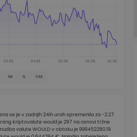
1M
1L
VSE
a se je v zadnjih 24ih urah spremenila za -2.27
 rang kriptovalute would je 297 na osnovi tržne
onudba valute WOULD v obtoku je 999452280.19
ute would je 0.644294 €. Najnižja zabeležena