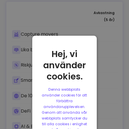
Avkastning
(5 år)
Capture movers
Lika balanserad krypto
Hej, vi
använder
Riskjusterad
cookies.
Smarta kontrakt
Denna webbplats
De 10 största kryptovalutorna
använder cookies för att
förbättra
användarupplevelsen.
DeFi
Genom att använda vår
webbplats samtycker du
till alla cookies i enlighet
AI & Big Data strategi