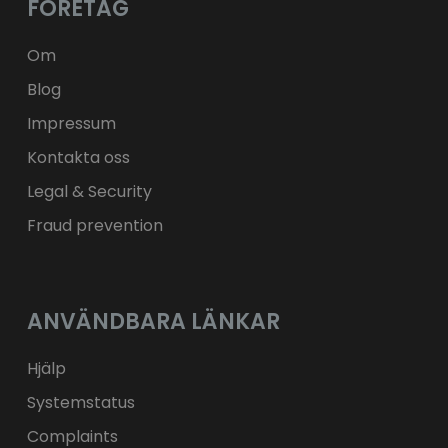
FÖRETAG
ft
HUF
kr.
DKK
zł
PLN
Om
Blog
Impressum
Kontakta oss
Legal & Security
Fraud prevention
ANVÄNDBARA LÄNKAR
Hjälp
Systemstatus
Complaints