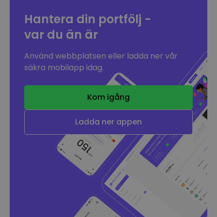
Hantera din portfölj -
var du än är
Använd webbplatsen eller ladda ner vår
säkra mobilapp idag.
Kom igång
Ladda ner appen