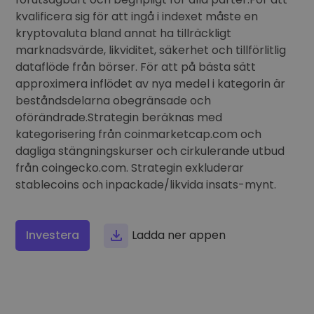
...skulle det idag vara värt
Intelligenta portföljer
kvalificera sig för att ingå i indexet måste en
Smart sätt att investera i krypto
kryptovaluta bland annat ha tillräckligt
marknadsvärde, likviditet, säkerhet och tillförlitlig
Kriptomat Plånbok
dataflöde från börser. För att på bästa sätt
En säker och enkel kryptoplånbok
approximera inflödet av nya medel i kategorin är
Investeringsutforskaren
beståndsdelarna obegränsade och
Hitta din kryptostrategi
oförändrade.Strategin beräknas med
kategorisering från coinmarketcap.com och
KriptoEarn
dagliga stängningskurser och cirkulerande utbud
Få belöningar på din krypto
från coingecko.com. Strategin exkluderar
Valv
stablecoins och inpackade/likvida insats-mynt.
Spara krypto inför din framtid
Återkommande köp
Investera
Ladda ner appen
Regelbundet schemalagda investeringar (DCA)
Prisalarm
Prisuppdateringar i realtid för dina favoritmynt
Utforska tillgångar