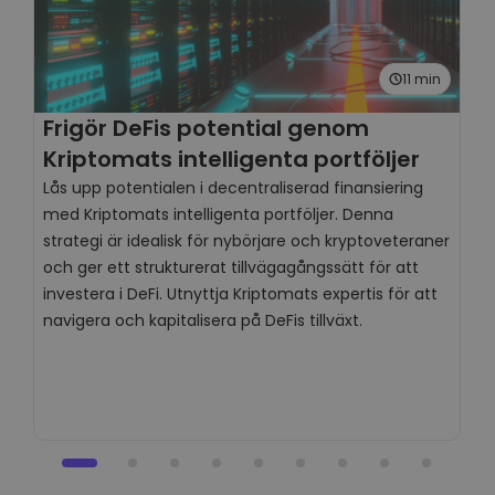
11 min
Frigör DeFis potential genom
V
Kriptomats intelligenta portföljer
d
Lås upp potentialen i decentraliserad finansiering
med Kriptomats intelligenta portföljer. Denna
A
strategi är idealisk för nybörjare och kryptoveteraner
t
och ger ett strukturerat tillvägagångssätt för att
f
investera i DeFi. Utnyttja Kriptomats expertis för att
k
navigera och kapitalisera på DeFis tillväxt.
d
d