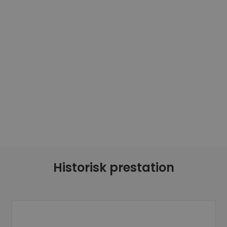
Upptäck investeringsmöjligheter
Portföljanalys
Smarta insikter för optimal prestanda
Historisk prestation