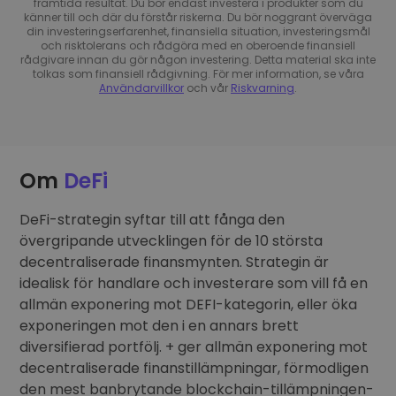
framtida resultat. Du bör endast investera i produkter som du
känner till och där du förstår riskerna. Du bör noggrant överväga
din investeringserfarenhet, finansiella situation, investeringsmål
och risktolerans och rådgöra med en oberoende finansiell
rådgivare innan du gör någon investering. Detta material ska inte
tolkas som finansiell rådgivning. För mer information, se våra
Användarvillkor
och vår
Riskvarning
.
Om
DeFi
DeFi-strategin syftar till att fånga den
övergripande utvecklingen för de 10 största
decentraliserade finansmynten. Strategin är
idealisk för handlare och investerare som vill få en
allmän exponering mot DEFI-kategorin, eller öka
exponeringen mot den i en annars brett
diversifierad portfölj. + ger allmän exponering mot
decentraliserade finanstillämpningar, förmodligen
den mest banbrytande blockchain-tillämpningen-