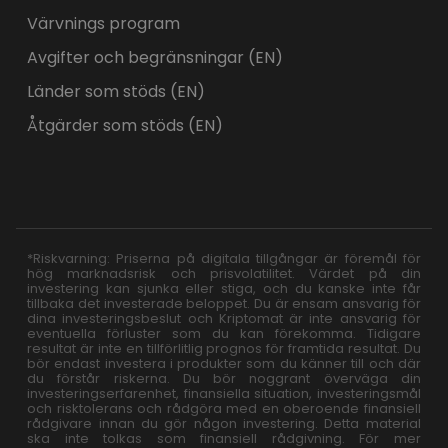
Värvnings program
Avgifter och begränsningar (EN)
Länder som stöds (EN)
Åtgärder som stöds (EN)
*Riskvarning: Priserna på digitala tillgångar är föremål för
hög marknadsrisk och prisvolatilitet. Värdet på din
investering kan sjunka eller stiga, och du kanske inte får
tillbaka det investerade beloppet. Du är ensam ansvarig för
dina investeringsbeslut och Kriptomat är inte ansvarig för
eventuella förluster som du kan förekomma. Tidigare
resultat är inte en tillförlitlig prognos för framtida resultat. Du
bör endast investera i produkter som du känner till och där
du förstår riskerna. Du bör noggrant överväga din
investeringserfarenhet, finansiella situation, investeringsmål
och risktolerans och rådgöra med en oberoende finansiell
rådgivare innan du gör någon investering. Detta material
ska inte tolkas som finansiell rådgivning. För mer