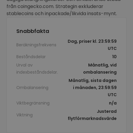
från coingecko.com. Strategin exkluderar
stablecoins och inpackade/likvida insats-mynt.
Snabbfakta
Dag, priser kl. 23:59:59
Beräkningsfrekvens
UTC
Beståndsdelar
10
Urval av
Månatlig, vid
indexbeståndsdelar.
ombalansering
Månatlig, sista dagen
Ombalansering
i månaden, 23:59:59
UTC
Viktbegränsning
n/a
Justerad
Viktning
flytförmarknadsvärde