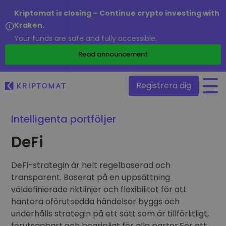
Kriptomat is closing – Continue crypto investing with
Kraken.
Your funds are safe and fully accessible.
/
Read announcement
Registrera dig
Intelligenta portföljer
Alla priser
DeFi
Över 300+ kryptovalutor
Toppvinnare & -förlorare
DeFi-strategin är helt regelbaserad och
Hitta investeringsmöjligheter
Köp och sälj krypto
transparent. Baserat på en uppsättning
Köp över 300 kryptovalutor
väldefinierade riktlinjer och flexibilitet för att
Nyligen tillagda
Nyligen tillagda mynt hos Kriptomat
hantera oförutsedda händelser byggs och
Utbyte av krypto
underhålls strategin på ett sätt som är tillförlitligt,
Över 1 000 olika paralternativ
Om jag köpte för 100€…
förutsägbart och begripligt för alla parter.För att