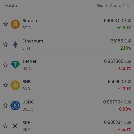
/
Valuta
Pris
Ändra 24h
Bitcoin
56093.00 EUR
BTC
+0.50%
Ethereum
1661.56 EUR
ETH
+2.10%
Tether
0.867365 EUR
USDT
0.00%
BNB
514.650 EUR
BNB
-1.30%
USDC
0.867704 EUR
USDC
0.00%
XRP
0.905334 EUR
XRP
-1.50%