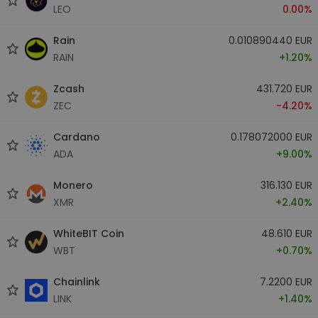
LEO
0.00%
Rain
0.010890440 EUR
RAIN
+1.20%
Zcash
431.720 EUR
ZEC
-4.20%
Cardano
0.178072000 EUR
ADA
+9.00%
Monero
316.130 EUR
XMR
+2.40%
WhiteBIT Coin
48.610 EUR
WBT
+0.70%
Chainlink
7.2200 EUR
LINK
+1.40%