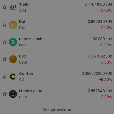
Stellar
0.141641000 EUR
XLM
-2.70%
Dai
0.867949 EUR
DAI
0.00%
Bitcoin Cash
186.080 EUR
BCH
+0.80%
USD1
0.867692 EUR
USD1
0.00%
Canton
0.085773000 EUR
CC
-5.40%
Ethena USDe
0.867648 EUR
USDE
0.00%
25
kryptovalutor