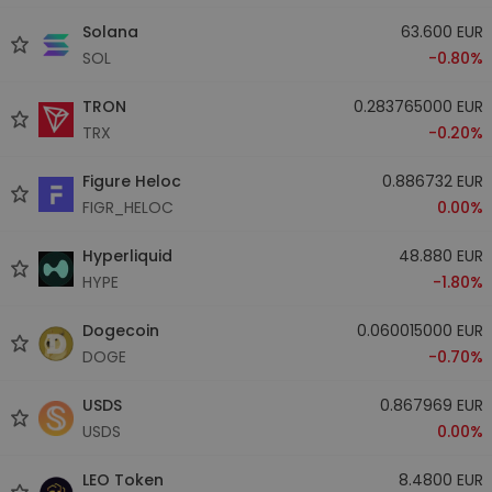
Solana
63.600 EUR
SOL
-0.80%
TRON
0.283765000 EUR
TRX
-0.20%
Figure Heloc
0.886732 EUR
FIGR_HELOC
0.00%
Hyperliquid
48.880 EUR
HYPE
-1.80%
Dogecoin
0.060015000 EUR
DOGE
-0.70%
USDS
0.867969 EUR
USDS
0.00%
LEO Token
8.4800 EUR