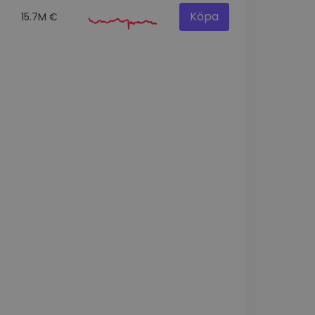
Köpa
15.7M €