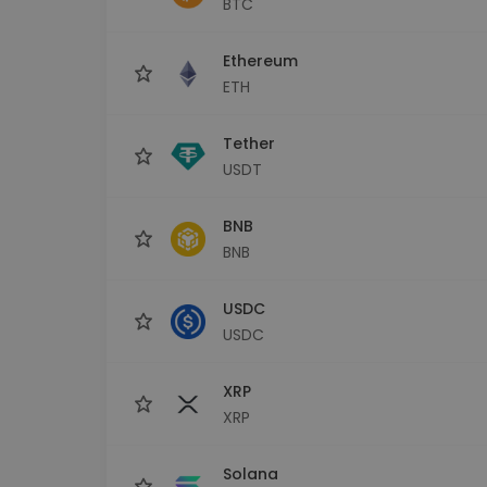
BTC
Investeringsutforskare
Hitta din kryptostrategi
Ethereum
ETH
Tether
USDT
BNB
BNB
USDC
USDC
XRP
XRP
Solana