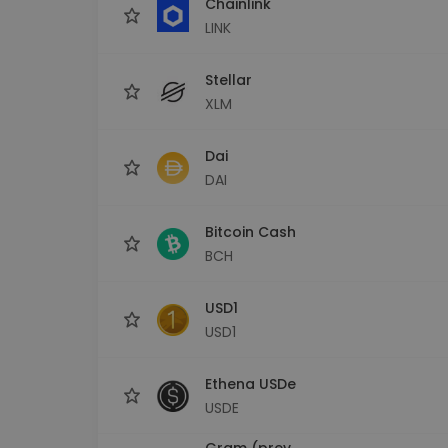
Chainlink
LINK
Stellar
XLM
Dai
DAI
Bitcoin Cash
BCH
USD1
USD1
Ethena USDe
USDE
Gram (prev.