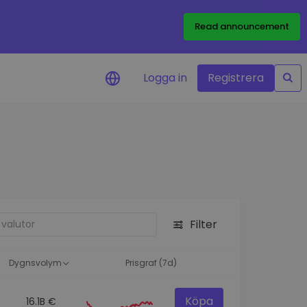
Read announcement
Logga in
Registrera
rm
eringar i realtid för dina
nt
 tillgångar
nvesteringsmöjligheter
Filter
analys
ikter för optimal
a
Dygnsvolym
Prisgraf (7d)
Köpa
16.1B €