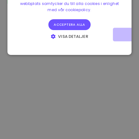
webbplats samtycker du till alla cookies i enlighet
1.190000 €
-2.10%
3.3B €
med vår cookiepolicy.
ACCEPTERA ALLA
VISA DETALJER
STRIKT NÖDVÄNDIGT
PRESTANDA
INRIKTNING
FUNKTIONER