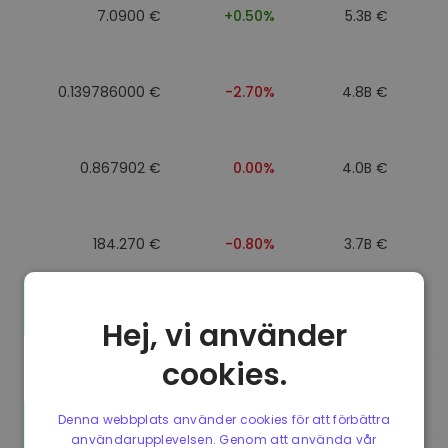
7.0900 €
+0.50%
5.3B €
0.139786000 €
-2.70%
4.8B €
0.867902 €
0.00%
4.0B €
184.270 €
-0.80%
3.7B €
0.867510 €
0.00%
3.5B €
Hej, vi använder
cookies.
0.867411 €
0.00%
3.4B €
Denna webbplats använder cookies för att förbättra
användarupplevelsen. Genom att använda vår