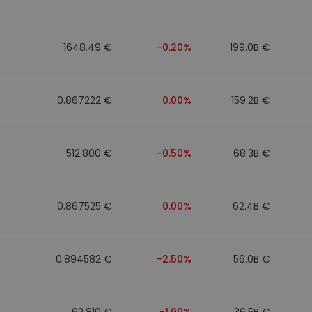
n
1648.49 €
-0.20%
199.0B €
0.867222 €
0.00%
159.2B €
512.800 €
-0.50%
68.3B €
0.867525 €
0.00%
62.4B €
0.894582 €
-2.50%
56.0B €
62.810 €
-1.90%
36.5B €