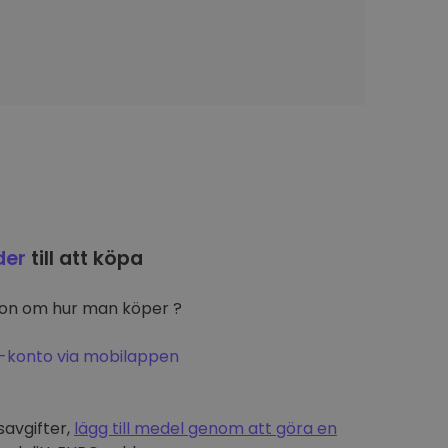
der
till att köpa
ion om hur man köper ?
-konto via mobilappen
t
savgifter,
lägg till medel genom att göra en