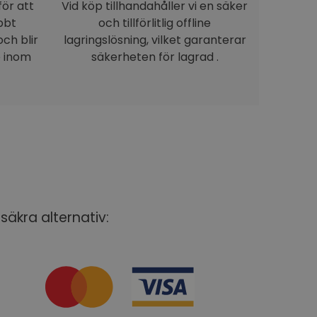
för att
Vid köp tillhandahåller vi en säker
bbt
och tillförlitlig offline
ch blir
lagringslösning, vilket garanterar
e inom
säkerheten för lagrad .
säkra alternativ: