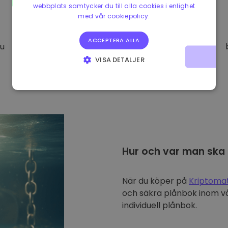
webbplats samtycker du till alla cookies i enlighet
med vår cookiepolicy.
ACCEPTERA ALLA
Du
VISA DETALJER
STRIKT NÖDVÄNDIGT
PRESTANDA
INRIKTNING
FUNKTIONER
Hur och var man ska
När du köper på
Kriptoma
och säkra plånbok inom vå
individuell plånbok.