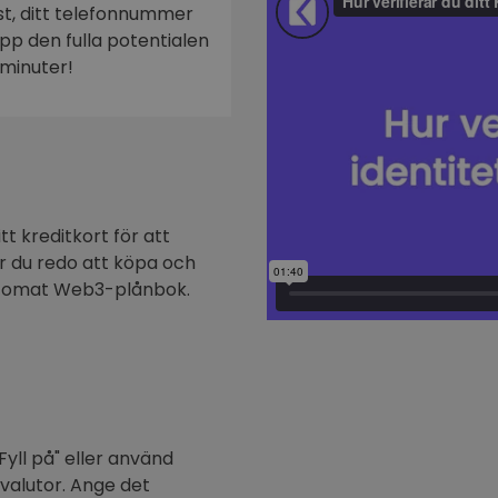
ost, ditt telefonnummer
n
 upp den fulla potentialen
minuter!
t kreditkort för att
är du redo att köpa och
ptomat Web3-plånbok.
Fyll på" eller använd
ovalutor. Ange det