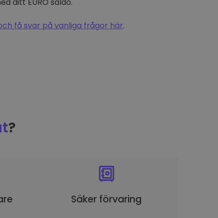
d ditt EURO saldo.
och få svar på vanliga frågor här
.
t
?
are
Säker förvaring