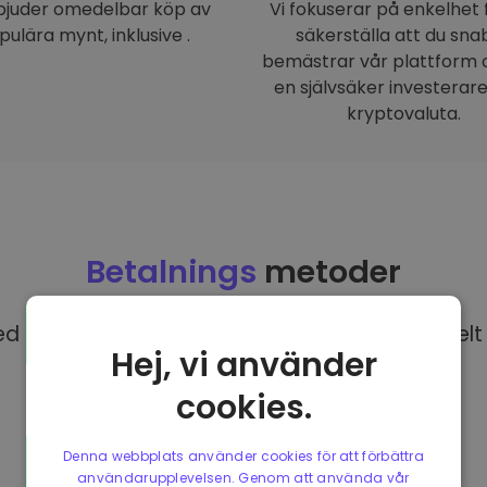
rbjuder omedelbar köp av
Vi fokuserar på enkelhet 
pulära mynt, inklusive .
säkerställa att du sna
bemästrar vår plattform o
en självsäker investerar
kryptovaluta.
Betalnings
metoder
 EUR på Kriptomat har du tillgång till olika helt 
Hej, vi använder
cookies.
Denna webbplats använder cookies för att förbättra
användarupplevelsen. Genom att använda vår