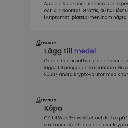
Apple eller e-post. Verifiera din e-p
Investeringsutforskare
och din identitet. Grattis, du har låst
Hitta din kryptostrategi
i Kriptomat-plattformen inom några 
PASO 2
Lägg till
medel
Gör en bankinsättning eller använd dit
lägga till pengar ännu snabbare. Nu 
2000+ andra kryptovalutor med Kri
PASO 3
Köpa
Gå till Web3-avsnittet och klicka på "
sökikonen. Välj från listan över krypt