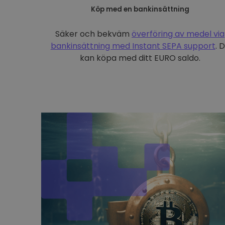
Köp med en bankinsättning
Säker och bekväm
överföring av medel via
bankinsättning med
Instant SEPA support
. 
kan köpa med ditt EURO saldo.