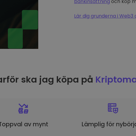
bankinsättning
och köp me
Lär dig grunderna i Web3 
rför ska jag köpa på
Kriptoma
Toppval av mynt
Lämplig för nybörj