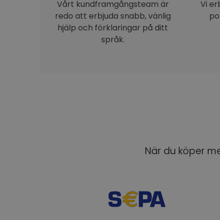
Vårt kundframgångsteam är
Vi e
redo att erbjuda snabb, vänlig
po
hjälp och förklaringar på ditt
språk.
När du köper med