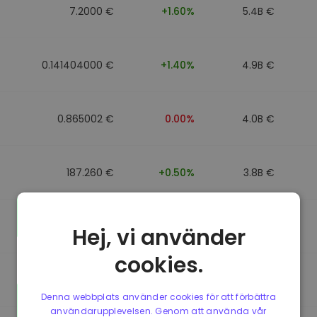
7.2000 €
+1.60%
5.4B €
0.141404000 €
+1.40%
4.9B €
0.865002 €
0.00%
4.0B €
187.260 €
+0.50%
3.8B €
0.864902 €
0.00%
3.5B €
Hej, vi använder
cookies.
0.864733 €
0.00%
3.4B €
Denna webbplats använder cookies för att förbättra
användarupplevelsen. Genom att använda vår