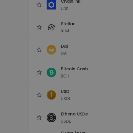
Chainlink
LINK
Stellar
XLM
Dai
DAI
Bitcoin Cash
BCH
USD1
USD1
Ethena USDe
USDE
Gram (prev.