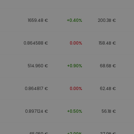
n
1659.48 €
+0.40%
200.3B €
0.864588 €
0.00%
158.4B €
514.960 €
+0.90%
68.6B €
0.864817 €
0.00%
62.4B €
0.897124 €
+0.50%
56.1B €
65.050 €
+2.00%
37.9B €