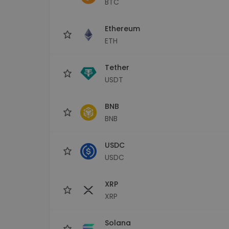
BTC
Investeringsutforskare
Hitta din kryptostrategi
Ethereum
ETH
Tether
USDT
BNB
BNB
USDC
USDC
XRP
XRP
Solana