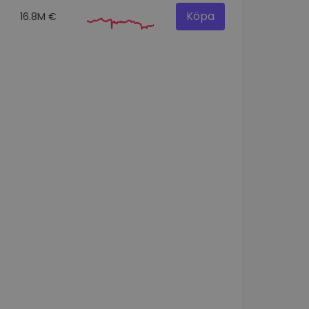
Köpa
16.8M €