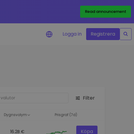
Read announcement
Logga in
Registrera
rm
eringar i realtid för dina
nt
 tillgångar
nvesteringsmöjligheter
Filter
analys
ikter för optimal
a
Dygnsvolym
Prisgraf (7d)
Köpa
16.2B €