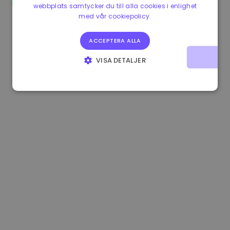
webbplats samtycker du till alla cookies i enlighet
1.180000 €
+1.90%
3.2B €
med vår cookiepolicy.
ACCEPTERA ALLA
VISA DETALJER
STRIKT NÖDVÄNDIGT
PRESTANDA
INRIKTNING
FUNKTIONER