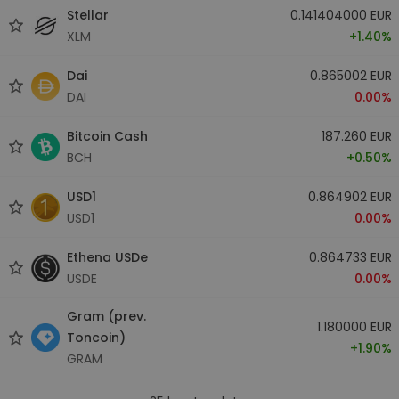
Stellar
0.141404000 EUR
XLM
+1.40%
Dai
0.865002 EUR
DAI
0.00%
Bitcoin Cash
187.260 EUR
BCH
+0.50%
USD1
0.864902 EUR
USD1
0.00%
Ethena USDe
0.864733 EUR
USDE
0.00%
Gram (prev.
1.180000 EUR
Toncoin)
+1.90%
GRAM