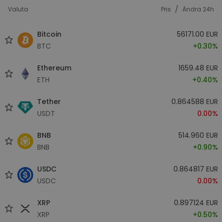
/
Valuta
Pris
Ändra 24h
Bitcoin
56171.00 EUR
BTC
+0.30%
Ethereum
1659.48 EUR
ETH
+0.40%
Tether
0.864588 EUR
USDT
0.00%
BNB
514.960 EUR
BNB
+0.90%
USDC
0.864817 EUR
USDC
0.00%
XRP
0.897124 EUR
XRP
+0.50%