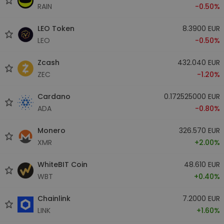
RAIN
-0.50%
LEO Token
8.3900 EUR
LEO
-0.50%
Zcash
432.040 EUR
ZEC
-1.20%
Cardano
0.172525000 EUR
ADA
-0.80%
Monero
326.570 EUR
XMR
+2.00%
WhiteBIT Coin
48.610 EUR
WBT
+0.40%
Chainlink
7.2000 EUR
LINK
+1.60%