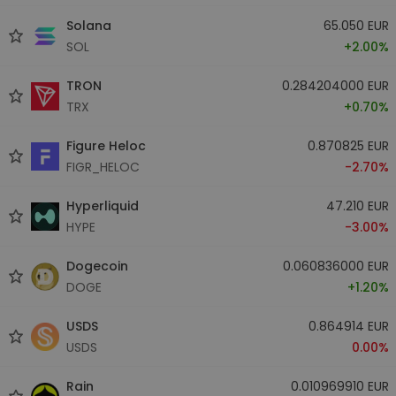
Solana
65.050 EUR
SOL
+2.00%
TRON
0.284204000 EUR
TRX
+0.70%
Figure Heloc
0.870825 EUR
FIGR_HELOC
-2.70%
Hyperliquid
47.210 EUR
HYPE
-3.00%
Dogecoin
0.060836000 EUR
DOGE
+1.20%
USDS
0.864914 EUR
USDS
0.00%
Rain
0.010969910 EUR