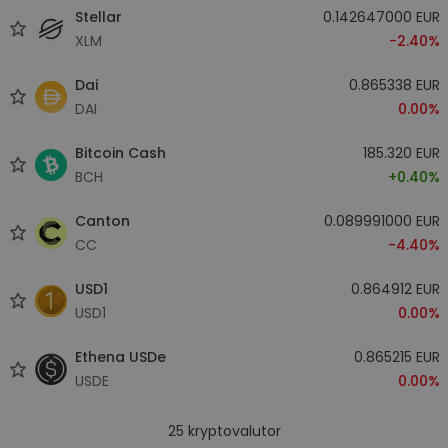
Stellar
0.142647000 EUR
XLM
-2.40%
Dai
0.865338 EUR
DAI
0.00%
Bitcoin Cash
185.320 EUR
BCH
+0.40%
Canton
0.089991000 EUR
CC
-4.40%
USD1
0.864912 EUR
USD1
0.00%
Ethena USDe
0.865215 EUR
USDE
0.00%
25
kryptovalutor