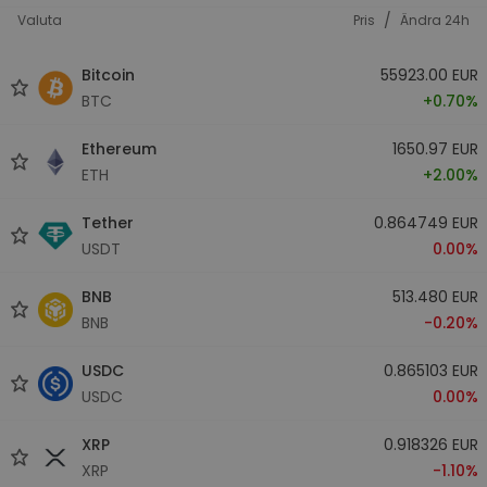
/
Valuta
Pris
Ändra 24h
Bitcoin
55923.00 EUR
BTC
+0.70%
Ethereum
1650.97 EUR
ETH
+2.00%
Tether
0.864749 EUR
USDT
0.00%
BNB
513.480 EUR
BNB
-0.20%
USDC
0.865103 EUR
USDC
0.00%
XRP
0.918326 EUR
XRP
-1.10%