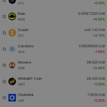
LEO
+0.10%
Rain
0.010873320 EUR
RAIN
+0.90%
Zcash
445.740 EUR
ZEC
+2.70%
Cardano
0.166319000 EUR
ADA
-1.00%
Monero
316.820 EUR
XMR
+3.40%
WhiteBIT Coin
48.460 EUR
WBT
+1.00%
Chainlink
7.0500 EUR
LINK
-0.20%