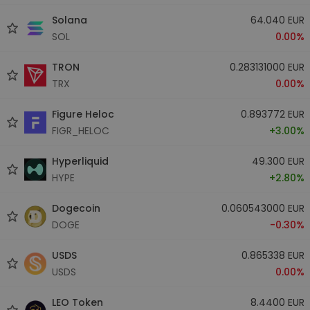
Solana
64.040 EUR
SOL
0.00%
TRON
0.283131000 EUR
TRX
0.00%
Figure Heloc
0.893772 EUR
FIGR_HELOC
+3.00%
Hyperliquid
49.300 EUR
HYPE
+2.80%
Dogecoin
0.060543000 EUR
DOGE
-0.30%
USDS
0.865338 EUR
USDS
0.00%
LEO Token
8.4400 EUR