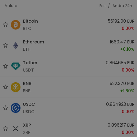
/
Valuta
Pris
Ändra 24h
Bitcoin
56192.00 EUR
BTC
0.00%
Ethereum
1660.47 EUR
ETH
+0.10%
Tether
0.864685 EUR
USDT
0.00%
BNB
522.370 EUR
BNB
+1.60%
USDC
0.864923 EUR
USDC
0.00%
XRP
0.896217 EUR
XRP
0.00%