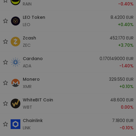
RAIN
-0.40%
LEO Token
8.4200 EUR
LEO
+0.40%
Zcash
452.170 EUR
ZEC
+3.70%
Cardano
0.170149000 EUR
ADA
-1.40%
Monero
329.550 EUR
XMR
+0.10%
WhiteBIT Coin
48.600 EUR
WBT
0.00%
Chainlink
7.1800 EUR
LINK
-0.10%