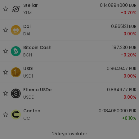
Stellar
0.140894000 EUR
XLM
-0.70%
Dai
0.865121 EUR
DAI
0.00%
Bitcoin Cash
187.230 EUR
BCH
-0.20%
USD1
0.864947 EUR
USD1
0.00%
Ethena USDe
0.864977 EUR
USDE
0.00%
Canton
0.084060000 EUR
CC
+6.10%
25
kryptovalutor