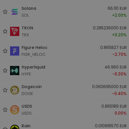
Solana
66.110 EUR
SOL
+2.00%
TRON
0.285236000 EUR
TRX
+0.20%
Figure Heloc
0.865827 EUR
FIGR_HELOC
-2.70%
Hyperliquid
46.960 EUR
HYPE
-0.30%
Dogecoin
0.060695000 EUR
DOGE
-0.40%
USDS
0.865189 EUR
USDS
0.00%
Rain
0.010916570 EUR