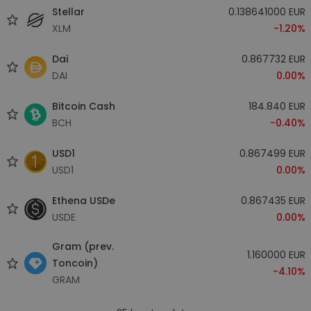
Stellar
0.138641000 EUR
XLM
-1.20%
Dai
0.867732 EUR
DAI
0.00%
Bitcoin Cash
184.840 EUR
BCH
-0.40%
USD1
0.867499 EUR
USD1
0.00%
Ethena USDe
0.867435 EUR
USDE
0.00%
Gram (prev.
1.160000 EUR
Toncoin)
-4.10%
GRAM