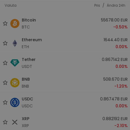
/
Valuta
Pris
Ändra 24h
Bitcoin
55678.00 EUR
BTC
-0.50%
Ethereum
1644.40 EUR
ETH
0.00%
Tether
0.867142 EUR
USDT
0.00%
BNB
508.670 EUR
BNB
-1.20%
USDC
0.867478 EUR
USDC
0.00%
XRP
0.882192 EUR
XRP
-2.10%