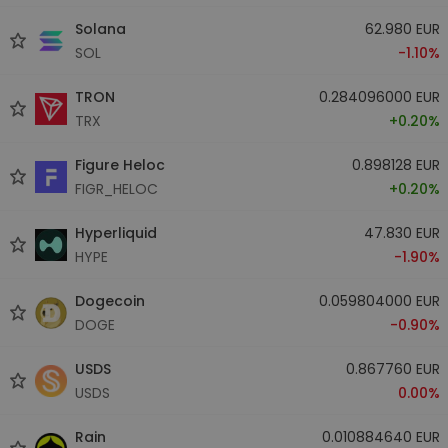
Solana
62.980 EUR
SOL
-1.10%
TRON
0.284096000 EUR
TRX
+0.20%
Figure Heloc
0.898128 EUR
FIGR_HELOC
+0.20%
Hyperliquid
47.830 EUR
HYPE
-1.90%
Dogecoin
0.059804000 EUR
DOGE
-0.90%
USDS
0.867760 EUR
USDS
0.00%
Rain
0.010884640 EUR