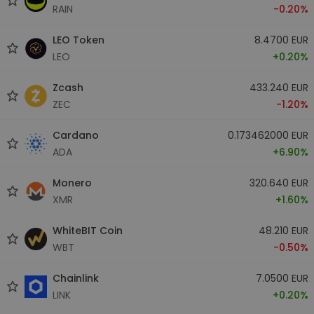
RAIN
-0.20%
LEO Token
8.4700 EUR
LEO
+0.20%
Zcash
433.240 EUR
ZEC
-1.20%
Cardano
0.173462000 EUR
ADA
+6.90%
Monero
320.640 EUR
XMR
+1.60%
WhiteBIT Coin
48.210 EUR
WBT
-0.50%
Chainlink
7.0500 EUR
LINK
+0.20%