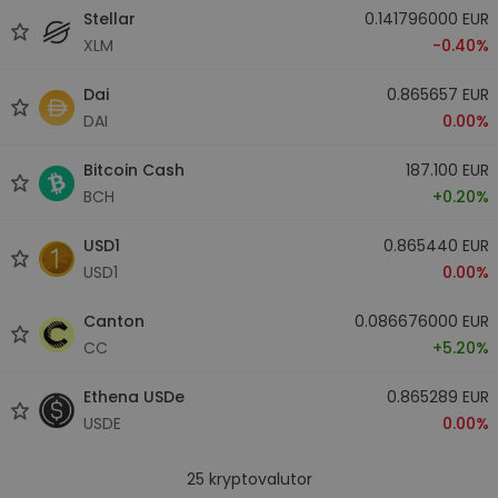
Stellar
0.141796000 EUR
XLM
-0.40%
Dai
0.865657 EUR
DAI
0.00%
Bitcoin Cash
187.100 EUR
BCH
+0.20%
USD1
0.865440 EUR
USD1
0.00%
Canton
0.086676000 EUR
CC
+5.20%
Ethena USDe
0.865289 EUR
USDE
0.00%
25
kryptovalutor