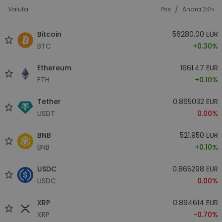
/
Valuta
Pris
Ändra 24h
Bitcoin
56280.00 EUR
BTC
+0.30%
Ethereum
1661.47 EUR
ETH
+0.10%
Tether
0.865032 EUR
USDT
0.00%
BNB
521.950 EUR
BNB
+0.10%
USDC
0.865298 EUR
USDC
0.00%
XRP
0.894614 EUR
XRP
-0.70%