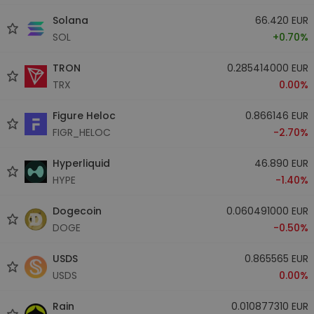
Solana
66.420 EUR
SOL
+0.70%
TRON
0.285414000 EUR
TRX
0.00%
Figure Heloc
0.866146 EUR
FIGR_HELOC
-2.70%
Hyperliquid
46.890 EUR
HYPE
-1.40%
Dogecoin
0.060491000 EUR
DOGE
-0.50%
USDS
0.865565 EUR
USDS
0.00%
Rain
0.010877310 EUR