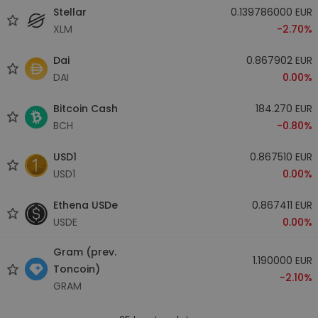
Stellar
0.139786000 EUR
XLM
-2.70%
Dai
0.867902 EUR
DAI
0.00%
Bitcoin Cash
184.270 EUR
BCH
-0.80%
USD1
0.867510 EUR
USD1
0.00%
Ethena USDe
0.867411 EUR
USDE
0.00%
Gram (prev.
1.190000 EUR
Toncoin)
-2.10%
GRAM