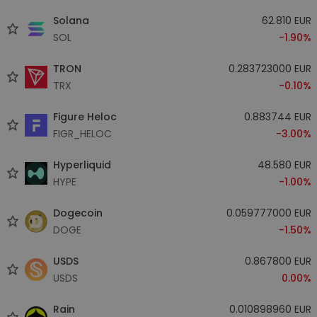
Solana
62.810 EUR
SOL
-1.90%
TRON
0.283723000 EUR
TRX
-0.10%
Figure Heloc
0.883744 EUR
FIGR_HELOC
-3.00%
Hyperliquid
48.580 EUR
HYPE
-1.00%
Dogecoin
0.059777000 EUR
DOGE
-1.50%
USDS
0.867800 EUR
USDS
0.00%
Rain
0.010898960 EUR