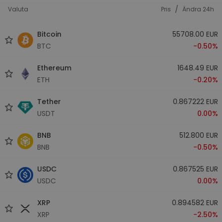
/
Valuta
Pris
Ändra 24h
Bitcoin
55708.00 EUR
BTC
-0.50%
Ethereum
1648.49 EUR
ETH
-0.20%
Tether
0.867222 EUR
USDT
0.00%
BNB
512.800 EUR
BNB
-0.50%
USDC
0.867525 EUR
USDC
0.00%
XRP
0.894582 EUR
XRP
-2.50%