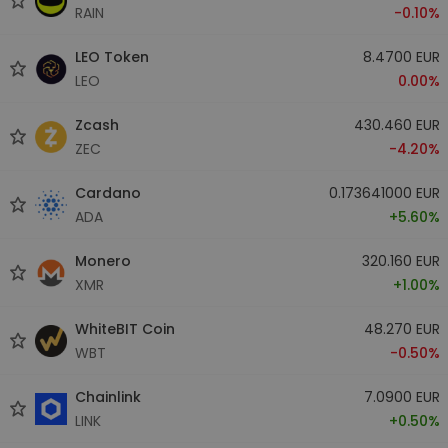
RAIN
-0.10%
LEO Token
8.4700 EUR
LEO
0.00%
Zcash
430.460 EUR
ZEC
-4.20%
Cardano
0.173641000 EUR
ADA
+5.60%
Monero
320.160 EUR
XMR
+1.00%
WhiteBIT Coin
48.270 EUR
WBT
-0.50%
Chainlink
7.0900 EUR
LINK
+0.50%