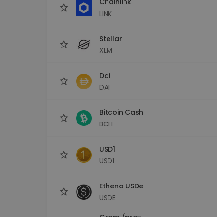
Chainlink
LINK
Stellar
XLM
Dai
DAI
Bitcoin Cash
BCH
USD1
USD1
Ethena USDe
USDE
Gram (prev.