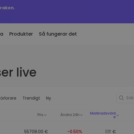
Kraken.
na
Produkter
Så fungerar det
Prisala
en tillagda
er live
KriptoEarn
Prisuppdat
n tillagda mynt hos
Få belöningar på din krypto
favoritmy
mat
Valv
Utforska
g köpte för 100€…
v
Spara krypto inför din framtid
Upptäck i
le det idag vara värt
Förlorare
Trendigt
Ny
Återkommande köp
Portfölj
Regelbundet schemalagda
pto
Smarta ins
investeringar (DCA)
Marknadsvärd
prestand
Pris
Ändra 24h
e
ånbok
55708.00 €
-0.50%
1.1T €