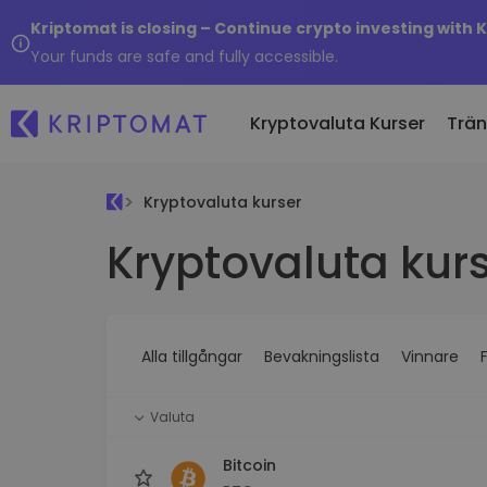
Kriptomat is closing – Continue crypto investing with 
Your funds are safe and fully accessible.
Kryptovaluta Kurser
Trä
Kryptovaluta kurser
Nylig
Kryptovaluta kurs
Alla priser
Köp och sälj krypto
Nylige
Över 300+ kryptovalutor
Köp över 300 kryptovalutor
Kripto
Toppvinnare & -förlorare
Utbyte av krypto
Om ja
Hitta investeringsmöjligheter
Över 1 000 olika paralternati
...skul
Alla tillgångar
Bevakningslista
Vinnare
Intelligenta portföljer
Smart sätt att investera i kry
Valuta
Kriptomat Plånbok
En säker och enkel kryptopl
Bitcoin