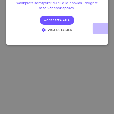
webbplats samtycker du till alla cookies i enlighet
1.190000 €
-2.10%
3.3B €
med vår cookiepolicy.
ACCEPTERA ALLA
VISA DETALJER
STRIKT NÖDVÄNDIGT
PRESTANDA
INRIKTNING
FUNKTIONER