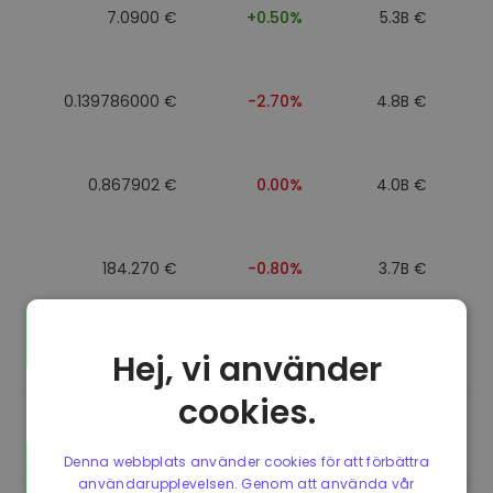
7.0900 €
+0.50%
5.3B €
0.139786000 €
-2.70%
4.8B €
0.867902 €
0.00%
4.0B €
184.270 €
-0.80%
3.7B €
0.867510 €
0.00%
3.5B €
Hej, vi använder
cookies.
0.867411 €
0.00%
3.4B €
Denna webbplats använder cookies för att förbättra
användarupplevelsen. Genom att använda vår