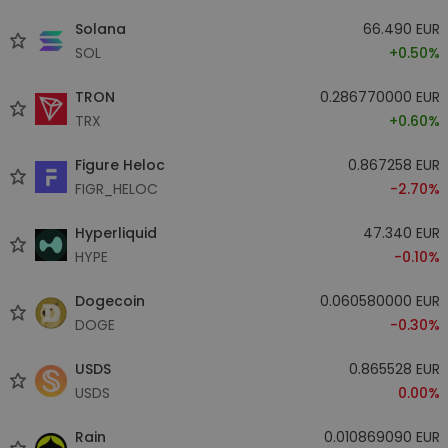
Solana
66.490 EUR
SOL
+0.50%
TRON
0.286770000 EUR
TRX
+0.60%
Figure Heloc
0.867258 EUR
FIGR_HELOC
-2.70%
Hyperliquid
47.340 EUR
HYPE
-0.10%
Dogecoin
0.060580000 EUR
DOGE
-0.30%
USDS
0.865528 EUR
USDS
0.00%
Rain
0.010869090 EUR