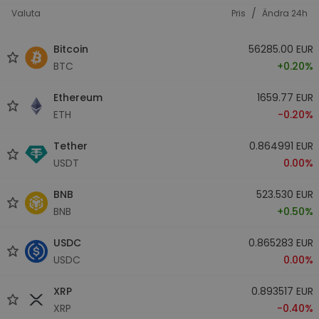
/
Valuta
Pris
Ändra 24h
Bitcoin
56285.00 EUR
BTC
+0.20%
Ethereum
1659.77 EUR
ETH
-0.20%
Tether
0.864991 EUR
USDT
0.00%
BNB
523.530 EUR
BNB
+0.50%
USDC
0.865283 EUR
USDC
0.00%
XRP
0.893517 EUR
XRP
-0.40%