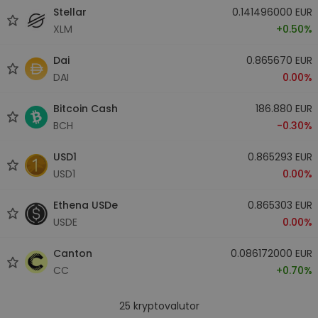
Stellar
0.141496000 EUR
XLM
+0.50%
Dai
0.865670 EUR
DAI
0.00%
Bitcoin Cash
186.880 EUR
BCH
-0.30%
USD1
0.865293 EUR
USD1
0.00%
Ethena USDe
0.865303 EUR
USDE
0.00%
Canton
0.086172000 EUR
CC
+0.70%
25
kryptovalutor