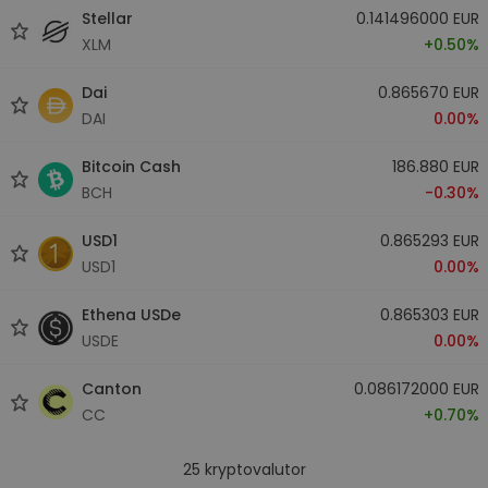
Stellar
0.141496000 EUR
XLM
+0.50%
Dai
0.865670 EUR
DAI
0.00%
Bitcoin Cash
186.880 EUR
BCH
-0.30%
USD1
0.865293 EUR
USD1
0.00%
Ethena USDe
0.865303 EUR
USDE
0.00%
Canton
0.086172000 EUR
CC
+0.70%
25
kryptovalutor