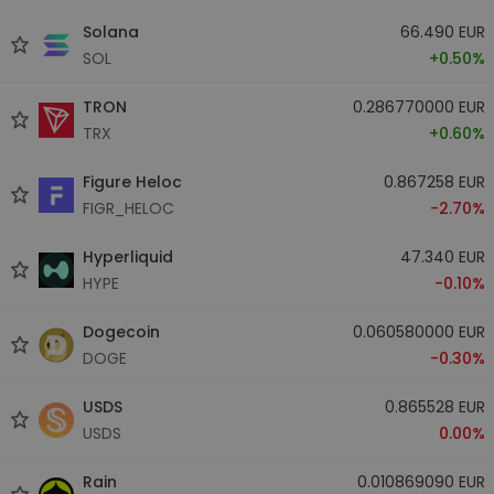
Solana
66.490 EUR
SOL
+0.50%
TRON
0.286770000 EUR
TRX
+0.60%
Figure Heloc
0.867258 EUR
FIGR_HELOC
-2.70%
Hyperliquid
47.340 EUR
HYPE
-0.10%
Dogecoin
0.060580000 EUR
DOGE
-0.30%
USDS
0.865528 EUR
USDS
0.00%
Rain
0.010869090 EUR