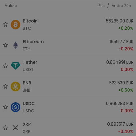
/
Valuta
Pris
Ändra 24h
Bitcoin
56285.00 EUR
BTC
+0.20%
Ethereum
1659.77 EUR
ETH
-0.20%
Tether
0.864991 EUR
USDT
0.00%
BNB
523.530 EUR
BNB
+0.50%
USDC
0.865283 EUR
USDC
0.00%
XRP
0.893517 EUR
XRP
-0.40%