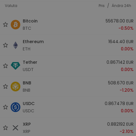
/
Valuta
Pris
Ändra 24h
Bitcoin
55678.00 EUR
BTC
-0.50%
Ethereum
1644.40 EUR
ETH
0.00%
Tether
0.867142 EUR
USDT
0.00%
BNB
508.670 EUR
BNB
-1.20%
USDC
0.867478 EUR
USDC
0.00%
XRP
0.882192 EUR
XRP
-2.10%