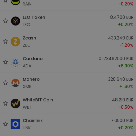
RAIN
-0.20%
LEO Token
8.4700 EUR
LEO
+0.20%
Zcash
433.240 EUR
ZEC
-1.20%
Cardano
0.173462000 EUR
ADA
+6.90%
Monero
320.640 EUR
XMR
+1.60%
WhiteBIT Coin
48.210 EUR
WBT
-0.50%
Chainlink
7.0500 EUR
LINK
+0.20%