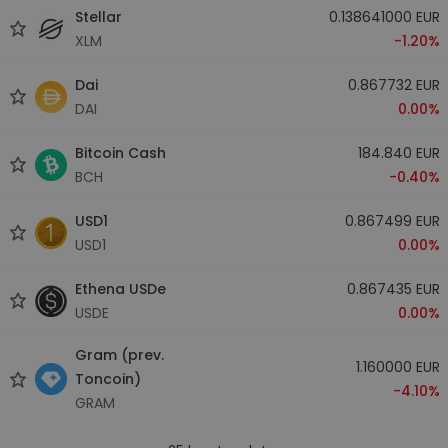
Stellar
0.138641000 EUR
XLM
-1.20%
Dai
0.867732 EUR
DAI
0.00%
Bitcoin Cash
184.840 EUR
BCH
-0.40%
USD1
0.867499 EUR
USD1
0.00%
Ethena USDe
0.867435 EUR
USDE
0.00%
Gram (prev.
1.160000 EUR
Toncoin)
-4.10%
GRAM