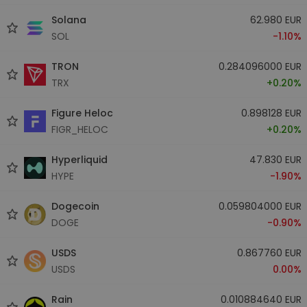
Solana
62.980 EUR
SOL
-1.10%
TRON
0.284096000 EUR
TRX
+0.20%
Figure Heloc
0.898128 EUR
FIGR_HELOC
+0.20%
Hyperliquid
47.830 EUR
HYPE
-1.90%
Dogecoin
0.059804000 EUR
DOGE
-0.90%
USDS
0.867760 EUR
USDS
0.00%
Rain
0.010884640 EUR