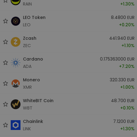
RAIN
+1.30%
LEO Token
8.4800 EUR
LEO
+0.20%
Zcash
441.940 EUR
ZEC
+1.10%
Cardano
0.175363000 EUR
ADA
+7.20%
Monero
320.330 EUR
XMR
+1.00%
WhiteBIT Coin
48.700 EUR
WBT
+0.10%
Chainlink
7.1200 EUR
LINK
+1.30%