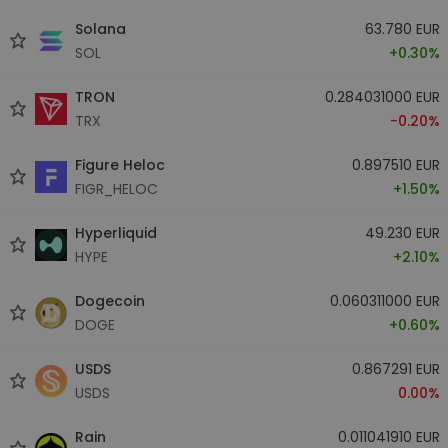
Solana
63.780 EUR
SOL
+0.30%
TRON
0.284031000 EUR
TRX
-0.20%
Figure Heloc
0.897510 EUR
FIGR_HELOC
+1.50%
Hyperliquid
49.230 EUR
HYPE
+2.10%
Dogecoin
0.060311000 EUR
DOGE
+0.60%
USDS
0.867291 EUR
USDS
0.00%
Rain
0.011041910 EUR