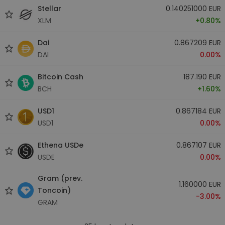
Stellar
0.140251000 EUR
XLM
+0.80%
Dai
0.867209 EUR
DAI
0.00%
Bitcoin Cash
187.190 EUR
BCH
+1.60%
USD1
0.867184 EUR
USD1
0.00%
Ethena USDe
0.867107 EUR
USDE
0.00%
Gram (prev.
1.160000 EUR
Toncoin)
-3.00%
GRAM