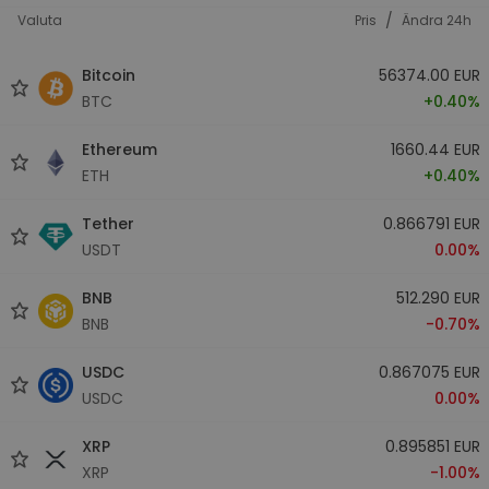
/
Valuta
Pris
Ändra 24h
Bitcoin
56374.00 EUR
BTC
+0.40%
Ethereum
1660.44 EUR
ETH
+0.40%
Tether
0.866791 EUR
USDT
0.00%
BNB
512.290 EUR
BNB
-0.70%
USDC
0.867075 EUR
USDC
0.00%
XRP
0.895851 EUR
XRP
-1.00%