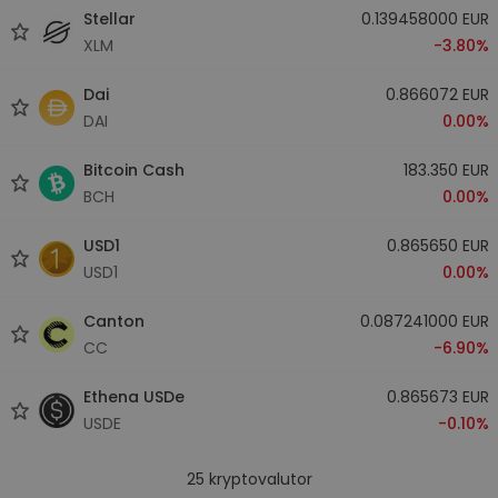
Stellar
0.139458000 EUR
XLM
-3.80%
Dai
0.866072 EUR
DAI
0.00%
Bitcoin Cash
183.350 EUR
BCH
0.00%
USD1
0.865650 EUR
USD1
0.00%
Canton
0.087241000 EUR
CC
-6.90%
Ethena USDe
0.865673 EUR
USDE
-0.10%
25
kryptovalutor