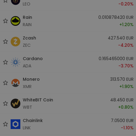
LEO
-0.20%
Rain
0.010878420 EUR
RAIN
+1.20%
Zcash
427.540 EUR
ZEC
-4.20%
Cardano
0.165465000 EUR
ADA
-3.70%
Monero
313.570 EUR
XMR
+1.90%
WhiteBIT Coin
48.450 EUR
WBT
+0.80%
Chainlink
7.0500 EUR
LINK
-1.10%