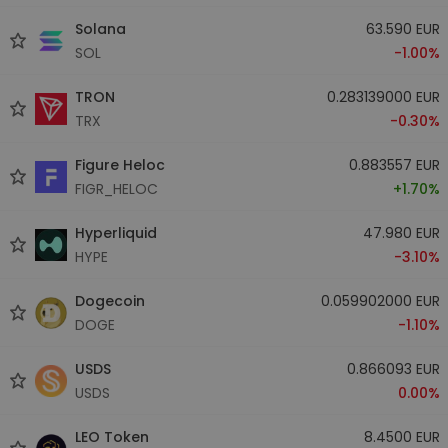
Solana
63.590 EUR
SOL
-1.00%
TRON
0.283139000 EUR
TRX
-0.30%
Figure Heloc
0.883557 EUR
FIGR_HELOC
+1.70%
Hyperliquid
47.980 EUR
HYPE
-3.10%
Dogecoin
0.059902000 EUR
DOGE
-1.10%
USDS
0.866093 EUR
USDS
0.00%
LEO Token
8.4500 EUR