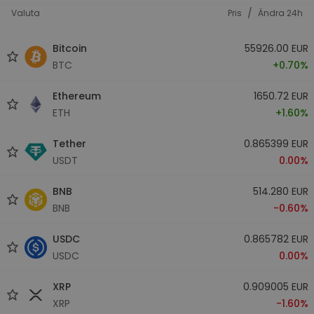
/
Valuta
Pris
Ändra 24h
Bitcoin
55926.00 EUR
BTC
+0.70%
Ethereum
1650.72 EUR
ETH
+1.60%
Tether
0.865399 EUR
USDT
0.00%
BNB
514.280 EUR
BNB
-0.60%
USDC
0.865782 EUR
USDC
0.00%
XRP
0.909005 EUR
XRP
-1.60%