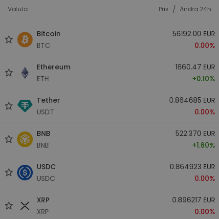
/
Valuta
Pris
Ändra 24h
Bitcoin
56192.00 EUR
BTC
0.00%
Ethereum
1660.47 EUR
ETH
+0.10%
Tether
0.864685 EUR
USDT
0.00%
BNB
522.370 EUR
BNB
+1.60%
USDC
0.864923 EUR
USDC
0.00%
XRP
0.896217 EUR
XRP
0.00%