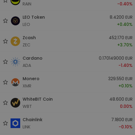
RAIN
-0.40%
LEO Token
8.4200 EUR
LEO
+0.40%
Zcash
452.170 EUR
ZEC
+3.70%
Cardano
0.170149000 EUR
ADA
-1.40%
Monero
329.550 EUR
XMR
+0.10%
WhiteBIT Coin
48.600 EUR
WBT
0.00%
Chainlink
7.1800 EUR
LINK
-0.10%