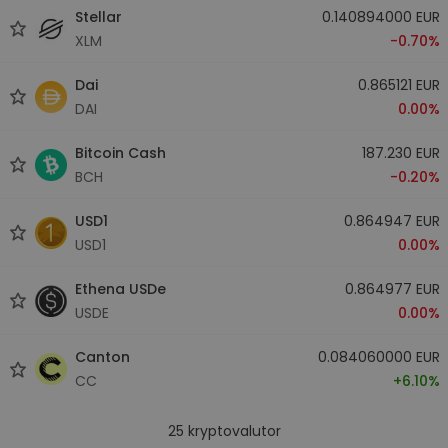
Stellar
0.140894000 EUR
XLM
-0.70%
Dai
0.865121 EUR
DAI
0.00%
Bitcoin Cash
187.230 EUR
BCH
-0.20%
USD1
0.864947 EUR
USD1
0.00%
Ethena USDe
0.864977 EUR
USDE
0.00%
Canton
0.084060000 EUR
CC
+6.10%
25
kryptovalutor