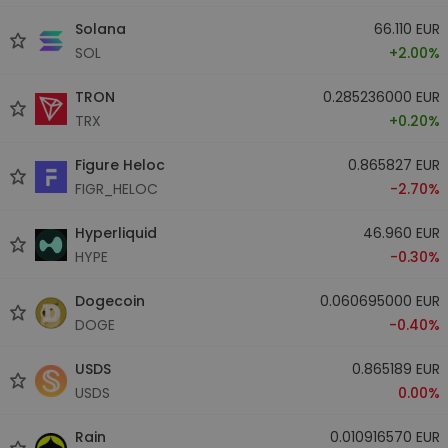
Solana
66.110 EUR
SOL
+2.00%
TRON
0.285236000 EUR
TRX
+0.20%
Figure Heloc
0.865827 EUR
FIGR_HELOC
-2.70%
Hyperliquid
46.960 EUR
HYPE
-0.30%
Dogecoin
0.060695000 EUR
DOGE
-0.40%
USDS
0.865189 EUR
USDS
0.00%
Rain
0.010916570 EUR