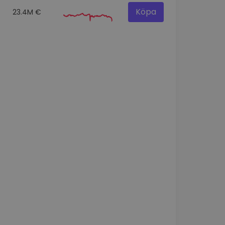
Köpa
23.4M €