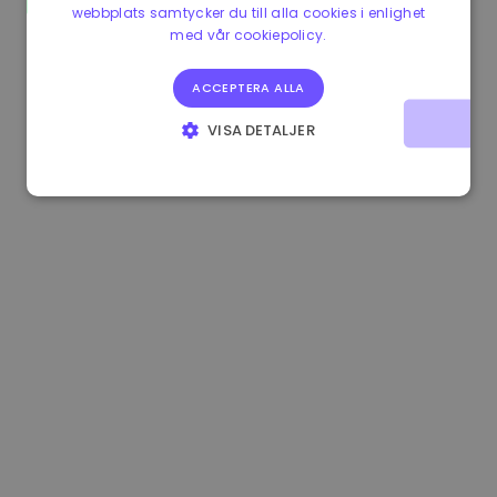
webbplats samtycker du till alla cookies i enlighet
1.160000 €
-4.10%
3.2B €
med vår cookiepolicy.
ACCEPTERA ALLA
VISA DETALJER
STRIKT NÖDVÄNDIGT
PRESTANDA
INRIKTNING
FUNKTIONER