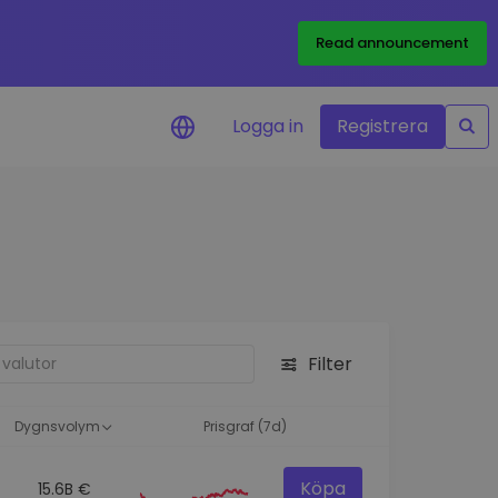
Read announcement
Logga in
Registrera
rm
eringar i realtid för dina
nt
 tillgångar
nvesteringsmöjligheter
Filter
analys
ikter för optimal
a
Dygnsvolym
Prisgraf (7d)
Köpa
15.6B €