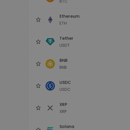
BTC
Investeringsutforskare
Hitta din kryptostrategi
Ethereum
ETH
Tether
USDT
BNB
BNB
USDC
USDC
XRP
XRP
Solana