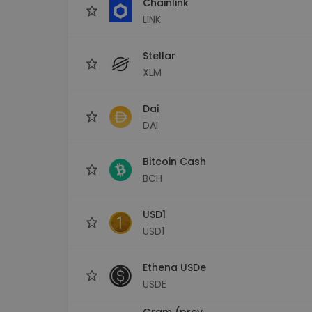
Chainlink
LINK
Stellar
XLM
Dai
DAI
Bitcoin Cash
BCH
USD1
USD1
Ethena USDe
USDE
Gram (prev.