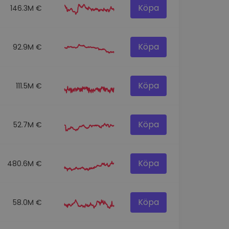
Köpa
146.3M €
Köpa
92.9M €
Köpa
111.5M €
Köpa
52.7M €
Köpa
480.6M €
Köpa
58.0M €