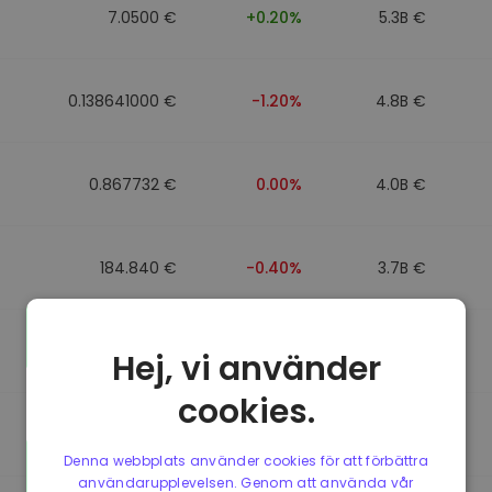
7.0500 €
+0.20%
5.3B €
0.138641000 €
-1.20%
4.8B €
0.867732 €
0.00%
4.0B €
184.840 €
-0.40%
3.7B €
0.867499 €
0.00%
3.5B €
Hej, vi använder
cookies.
0.867435 €
0.00%
3.4B €
Denna webbplats använder cookies för att förbättra
användarupplevelsen. Genom att använda vår