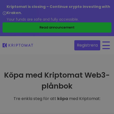
Kriptomat is closing – Continue crypto investing with
Kraken.
Your funds are safe and fully accessible.
Read announcement
Registrera
Köpa med Kriptomat Web3-
plånbok
Tre enkla steg för att
köpa
med Kriptomat: