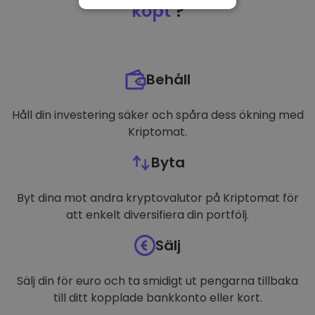
NÖDVÄNDIGT
köpt
?
PRESTANDA
INRIKTNING
Behåll
FUNKTIONER
Håll din investering säker och spåra dess ökning med
Kriptomat.
Byta
Byt dina mot andra kryptovalutor på Kriptomat för
att enkelt diversifiera din portfölj.
Sälj
Sälj din för euro och ta smidigt ut pengarna tillbaka
till ditt kopplade bankkonto eller kort.