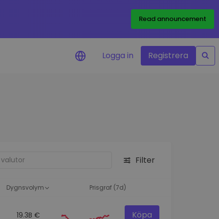
Read announcement
Logga in
Registrera
rm
eringar i realtid för dina
nt
 tillgångar
nvesteringsmöjligheter
Filter
analys
ikter för optimal
a
Dygnsvolym
Prisgraf (7d)
Köpa
19.3B €