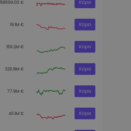
Köpa
158599.00 €
Köpa
19.1M €
Köpa
159.2M €
Köpa
326.8M €
Köpa
77.9M €
Köpa
45.1M €