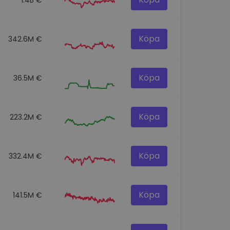
Köpa
342.6M €
Köpa
36.5M €
Köpa
223.2M €
Köpa
332.4M €
Köpa
141.5M €