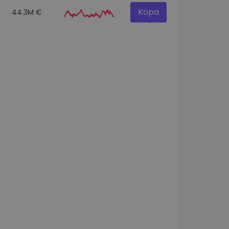
Köpa
44.3M €