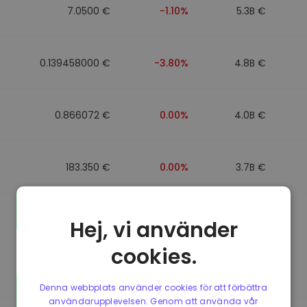
7.0500 €
-1.10%
5.3B €
0.139458000 €
-3.80%
4.8B €
0.866072 €
0.00%
4.0B €
183.350 €
0.00%
3.7B €
0.865650 €
0.00%
3.5B €
Hej, vi använder
cookies.
0.087241000 €
-6.90%
3.4B €
Denna webbplats använder cookies för att förbättra
användarupplevelsen. Genom att använda vår