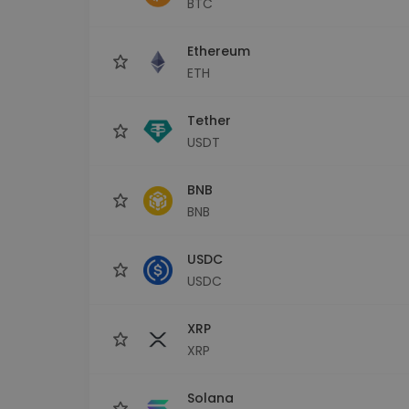
BTC
Investeringsutforskare
Hitta din kryptostrategi
Ethereum
ETH
Tether
USDT
BNB
BNB
USDC
USDC
XRP
XRP
Solana