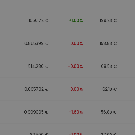
n
1650.72 €
+1.60%
199.2B €
0.865399 €
0.00%
158.8B €
514.280 €
-0.60%
68.5B €
0.865782 €
0.00%
62.1B €
0.909005 €
-1.60%
56.8B €
63.590 €
-1.00%
37.0B €