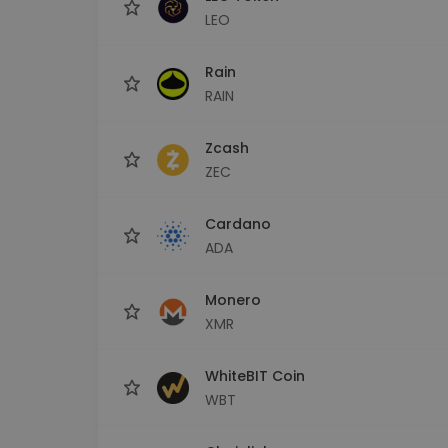
LEO
Rain
RAIN
Zcash
ZEC
Cardano
ADA
Monero
XMR
WhiteBIT Coin
WBT