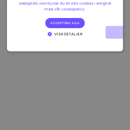
webbplats samtycker du till alla cookies i enlighet
0.865673 €
-0.10%
3.4B €
med vår cookiepolicy.
ACCEPTERA ALLA
VISA DETALJER
STRIKT NÖDVÄNDIGT
PRESTANDA
INRIKTNING
FUNKTIONER